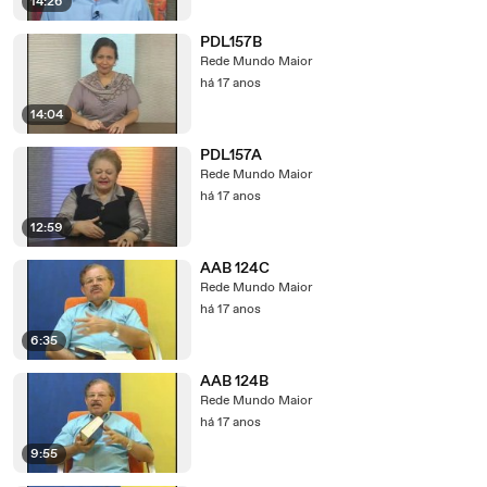
14:26
PDL157B
Rede Mundo Maior
há 17 anos
14:04
PDL157A
Rede Mundo Maior
há 17 anos
12:59
AAB 124C
Rede Mundo Maior
há 17 anos
6:35
AAB 124B
Rede Mundo Maior
há 17 anos
9:55