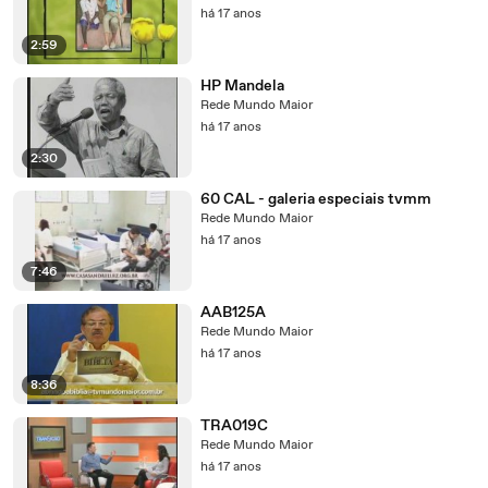
há 17 anos
2:59
HP Mandela
Rede Mundo Maior
há 17 anos
2:30
60 CAL - galeria especiais tvmm
Rede Mundo Maior
há 17 anos
7:46
AAB125A
Rede Mundo Maior
há 17 anos
8:36
TRA019C
Rede Mundo Maior
há 17 anos