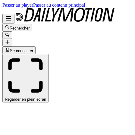
Passer au player
Passer au contenu principal
Rechercher
Se connecter
Regarder en plein écran