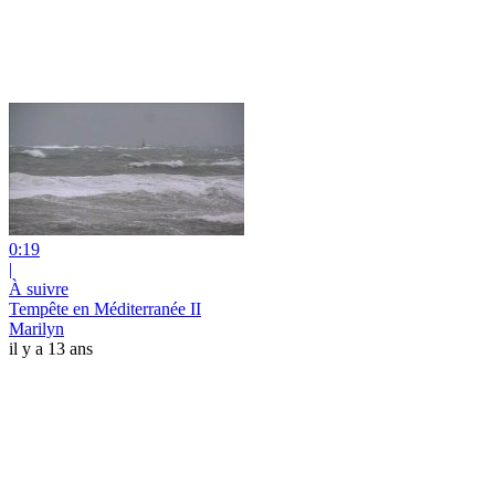
0:19
|
À suivre
Tempête en Méditerranée II
Marilyn
il y a 13 ans