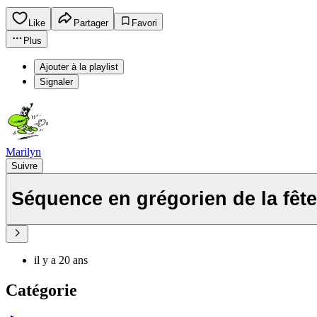
Like
Partager
Favori
Plus
Ajouter à la playlist
Signaler
Marilyn
Suivre
Séquence en grégorien de la fêt
il y a 20 ans
Catégorie