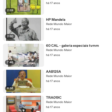
há 17 anos
2:59
HP Mandela
Rede Mundo Maior
há 17 anos
2:30
60 CAL - galeria especiais tvmm
Rede Mundo Maior
há 17 anos
7:46
AAB125A
Rede Mundo Maior
há 17 anos
8:36
TRA019C
Rede Mundo Maior
há 17 anos