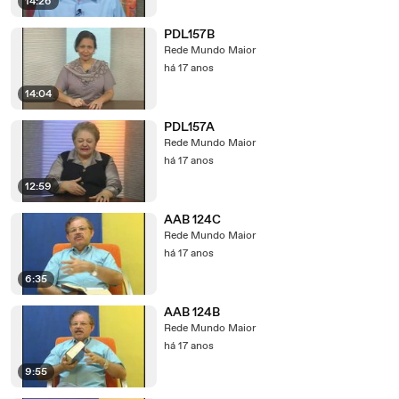
14:26
PDL157B
Rede Mundo Maior
há 17 anos
14:04
PDL157A
Rede Mundo Maior
há 17 anos
12:59
AAB 124C
Rede Mundo Maior
há 17 anos
6:35
AAB 124B
Rede Mundo Maior
há 17 anos
9:55