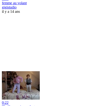
femme au volant
gigistudio
il y a 14 ans
0:22