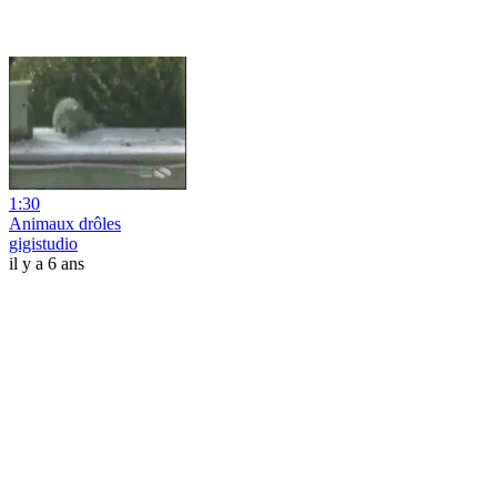
1:30
Animaux drôles
gigistudio
il y a 6 ans