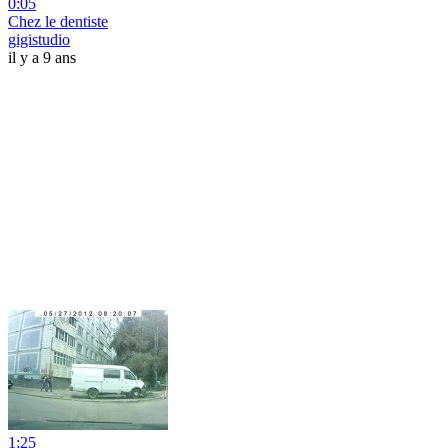
0:05
Chez le dentiste
gigistudio
il y a 9 ans
1:25