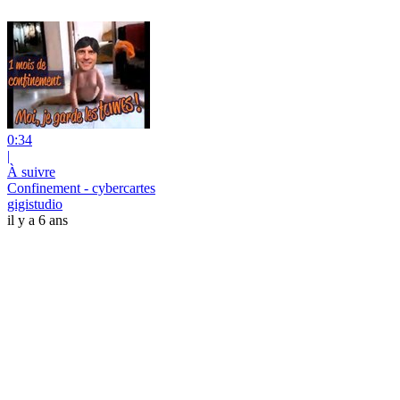
0:34
|
À suivre
Confinement - cybercartes
gigistudio
il y a 6 ans