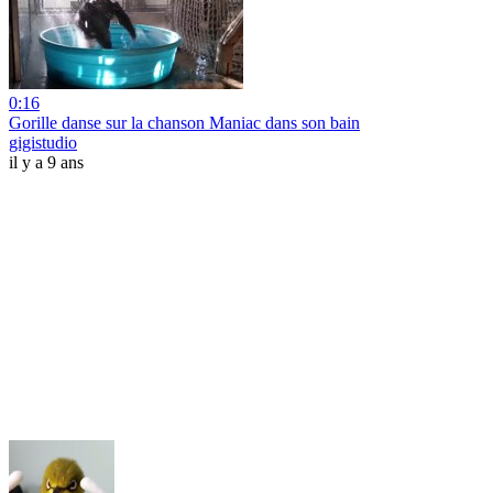
0:16
Gorille danse sur la chanson Maniac dans son bain
gigistudio
il y a 9 ans