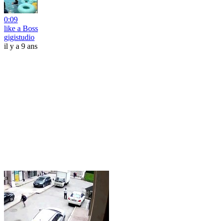
0:09
like a Boss
gigistudio
il y a 9 ans