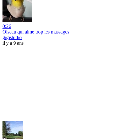
0:26
Oiseau qui aime trop les massages
gigistudio
il y a 9 ans