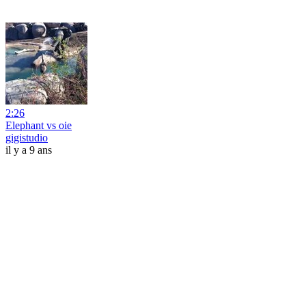
2:26
Elephant vs oie
gigistudio
il y a 9 ans