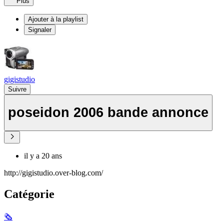
Plus
Ajouter à la playlist
Signaler
gigistudio
Suivre
poseidon 2006 bande annonce
il y a 20 ans
http://gigistudio.over-blog.com/
Catégorie
🗞