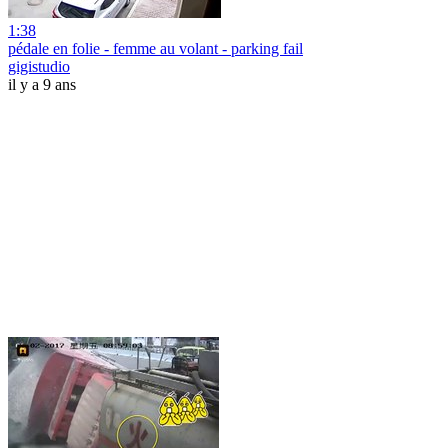
1:38
pédale en folie - femme au volant - parking fail
gigistudio
il y a 9 ans