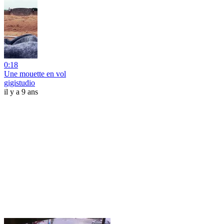
0:18
Une mouette en vol
gigistudio
il y a 9 ans