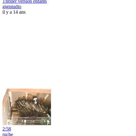
Thriller version enfants
gigistudio
il y a 14 ans
2:58
ruche