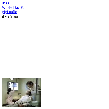
0:33
Windy Day Fail
gigistudio
il y a 9 ans