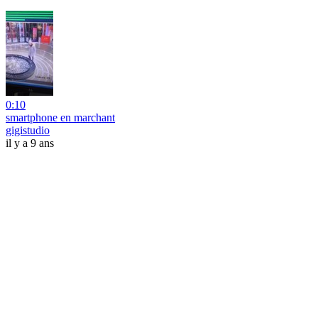
0:10
smartphone en marchant
gigistudio
il y a 9 ans