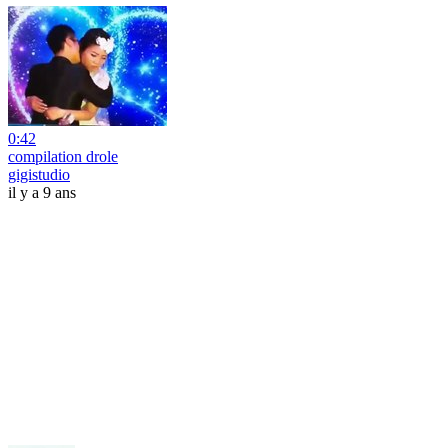
0:42
compilation drole
gigistudio
il y a 9 ans