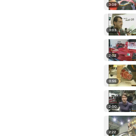
3:09
3:03
2:02
0:55
2:00
2:22