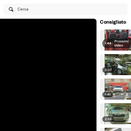
Cerca
Consigliato
Prossimi
1:44
|
video
2:07
1:41
2:55