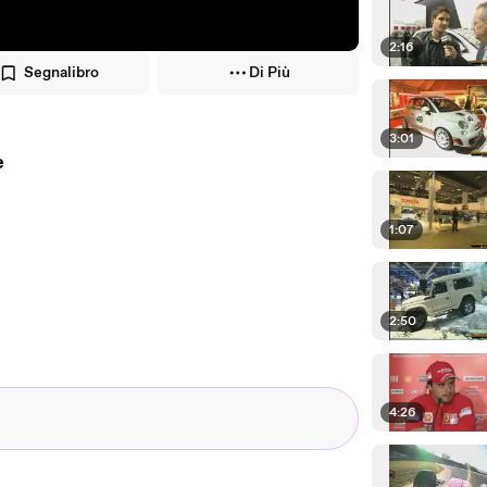
2:16
Segnalibro
Di Più
3:01
e
1:07
2:50
4:26