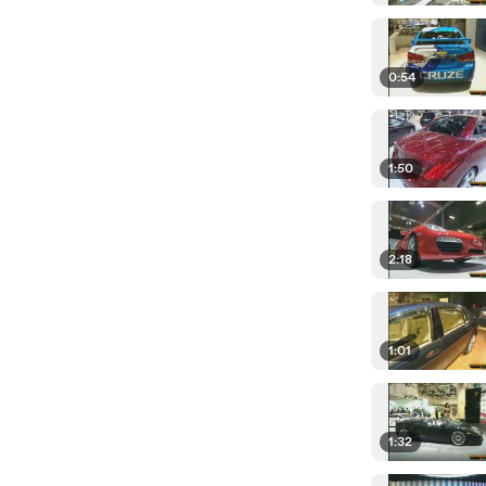
0:54
1:50
2:18
1:01
1:32