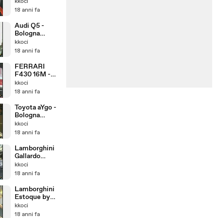
Mugello (On
kkoci
board)
18 anni fa
Audi Q5 -
Bologna
Motorshow20
kkoci
08
18 anni fa
FERRARI
F430 16M -
Bologna
kkoci
Motorshow20
18 anni fa
08
Toyota aYgo -
Bologna
Motorshow20
kkoci
08
18 anni fa
Lamborghini
Gallardo
Spyder -
kkoci
Bologna
18 anni fa
Motorshow20
08
Lamborghini
Estoque by
Stefan
kkoci
Winckelmann
18 anni fa