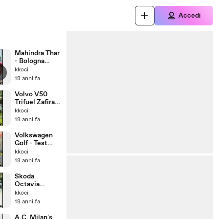
Accedi
Mahindra Thar
- Bologna
Motorshow20
kkoci
08
18 anni fa
Volvo V50
Trifuel Zafira
Turbo -
kkoci
Bologna
18 anni fa
Motorshow
2008
Volkswagen
Golf - Test
Drive Area 44
kkoci
Bologna
18 anni fa
Motorshow
2008
Skoda
Octavia
Wagon 4x4 -
kkoci
Bologna
18 anni fa
Motorshow20
08
A.C. Milan's