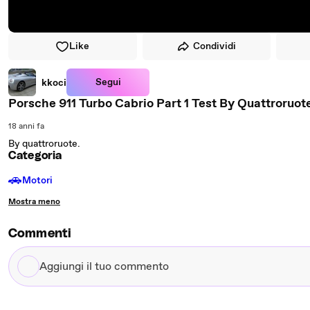
Like
Condividi
Segui
kkoci
Porsche 911 Turbo Cabrio Part 1 Test By Quattroruot
18 anni fa
By quattroruote.
Categoria
🚗
Motori
Mostra meno
Commenti
Aggiungi
il
tuo
commento