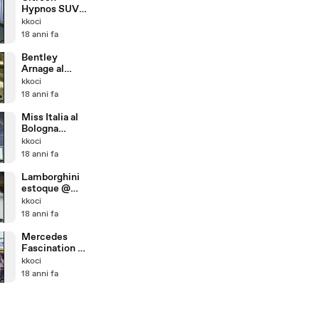
Hypnos SUV
al Bologna
kkoci
Motorshow20
18 anni fa
08
Bentley
Arnage al
Bologna
kkoci
Motorshow20
18 anni fa
08
Miss Italia al
Bologna
Motorshow20
kkoci
08
18 anni fa
Lamborghini
estoque @
Paris motor
kkoci
show 2008
18 anni fa
Mercedes
Fascination @
Paris motor
kkoci
show 2008
18 anni fa