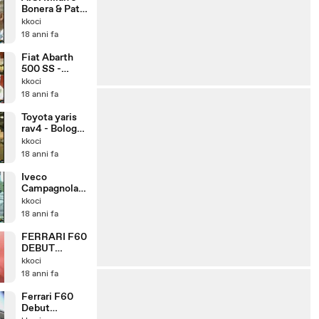
Bonera & Pato
@ Bologna
kkoci
Motorshow
18 anni fa
2008
Fiat Abarth
500 SS -
Bologna
kkoci
Motorshow20
18 anni fa
08
Toyota yaris
rav4 - Bologna
Motorshow20
kkoci
08
18 anni fa
Iveco
Campagnola -
Bologna
kkoci
Motorshow20
18 anni fa
08
FERRARI F60
DEBUT
MUGELLO
kkoci
18 anni fa
Ferrari F60
Debut