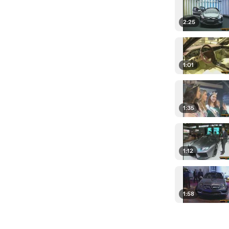
2:25
1:01
1:35
1:12
1:58