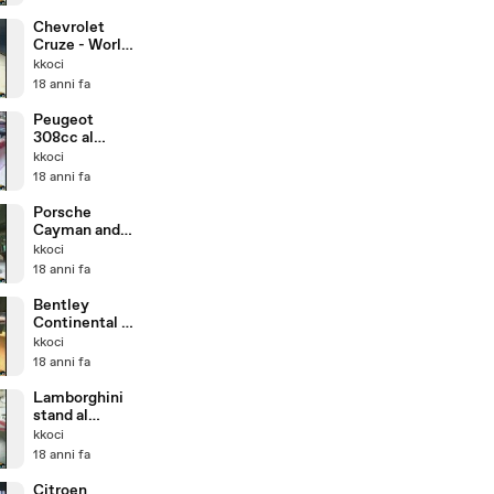
- Bologna
2008
Chevrolet
Cruze - World
GT al Bologna
kkoci
Motorshow20
18 anni fa
08
Peugeot
308cc al
Bologna
kkoci
Motorshow
18 anni fa
2008
Porsche
Cayman and
Boxster al
kkoci
Bologna
18 anni fa
Motorshow
2008
Bentley
Continental al
Bologna
kkoci
Motorshow
18 anni fa
2008
Lamborghini
stand al
Bologna
kkoci
Motorshow20
18 anni fa
08
Citroen