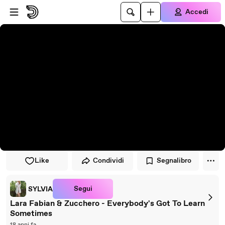
Vai al lettore
Passa al contenuto principale
Accedi
Like
Condividi
Segnalibro
Segui
SYLVIA
Lara Fabian & Zucchero - Everybody's Got To Learn
Sometimes