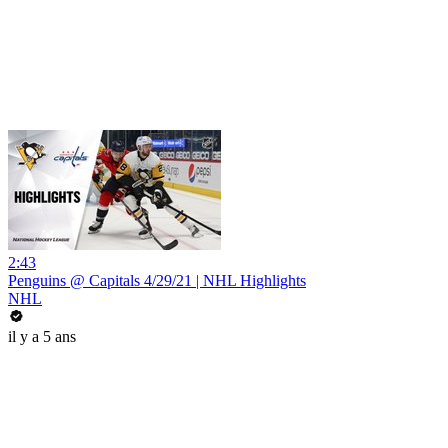
2:43
Penguins @ Capitals 4/29/21 | NHL Highlights
NHL
il y a 5 ans