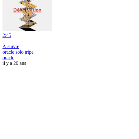
2:45
|
À suivre
oracle solo tripe
oracle
il y a 20 ans