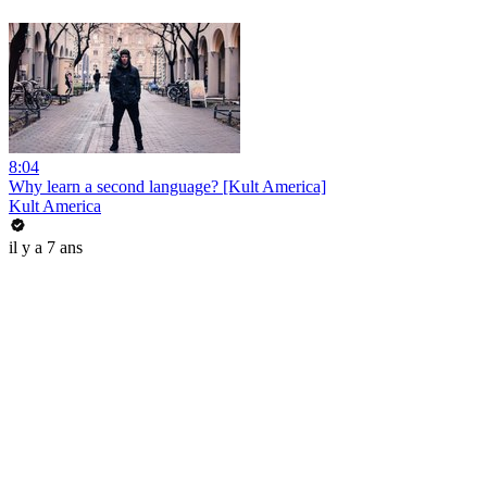
8:04
Why learn a second language? [Kult America]
Kult America
il y a 7 ans