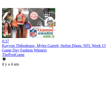
0:37
Kayvon Thibodeaux, Myles Garrett, Stefon Diggs: NFL Week 15
Game Day Fashion Winners
ThePostGame
il y a 4 ans