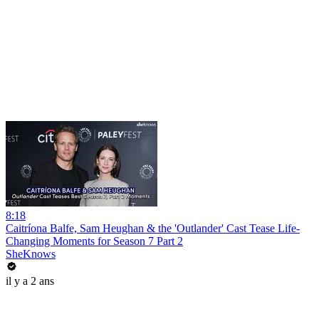
8:18
Caitríona Balfe, Sam Heughan & the 'Outlander' Cast Tease Life-
Changing Moments for Season 7 Part 2
SheKnows
il y a 2 ans