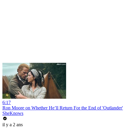
6:17
Ron Moore on Whether He’ll Return For the End of 'Outlander'
SheKnows
il y a 2 ans