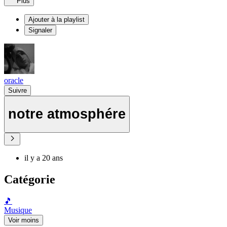
Plus
Ajouter à la playlist
Signaler
oracle
Suivre
notre atmosphére
il y a 20 ans
Catégorie
🎵
Musique
Voir moins