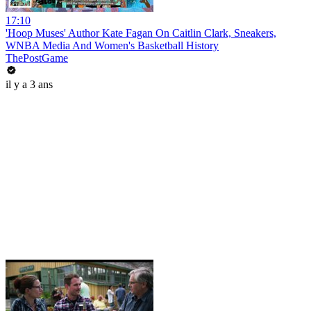
17:10
'Hoop Muses' Author Kate Fagan On Caitlin Clark, Sneakers,
WNBA Media And Women's Basketball History
ThePostGame
il y a 3 ans