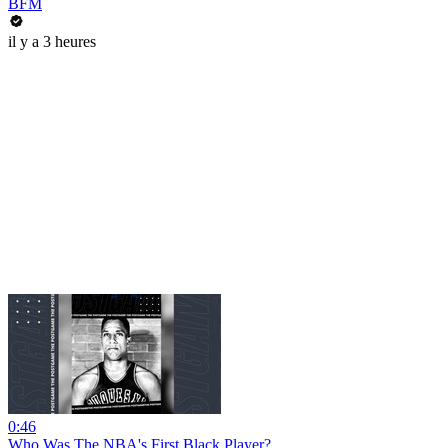
BFM
il y a 3 heures
0:46
Who Was The NBA's First Black Player?