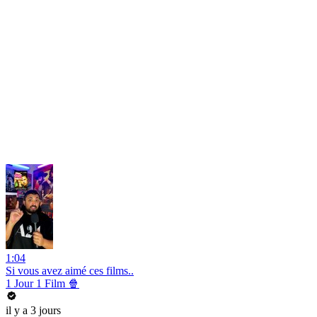
1:04
Si vous avez aimé ces films..
1 Jour 1 Film 🍿
il y a 3 jours