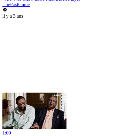
ThePostGame
il y a 3 ans
1:00