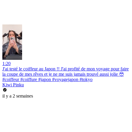
1:20
J'ai testé le coiffeur au Japon !! J'ai profité de mon voyage pour faire
la coupe de mes rêves et je ne me suis jamais trouvé aussi jolie 🥹
#coiffeur #coiffure #japon #voyagejapon #tokyo
Kiwi Pinku
il y a 2 semaines