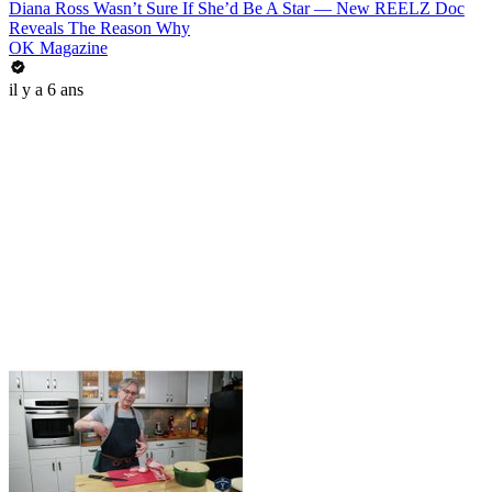
Diana Ross Wasn’t Sure If She’d Be A Star — New REELZ Doc
Reveals The Reason Why
OK Magazine
il y a 6 ans