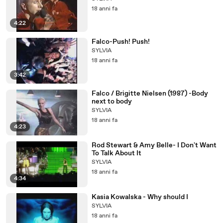
18 anni fa
4:22
Falco-Push! Push!
SYLVIA
18 anni fa
3:42
Falco / Brigitte Nielsen (1987) -Body
next to body
SYLVIA
18 anni fa
4:23
Rod Stewart & Amy Belle- I Don't Want
To Talk About It
SYLVIA
18 anni fa
4:34
Kasia Kowalska - Why should I
SYLVIA
18 anni fa