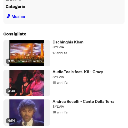
18 anni fa
Categoria
🎵
Musica
Consigliato
Dschinghis Khan
SYLVIA
17 anni fa
3:05
|
Prossimi video
AudioFeels feat. K8 - Crazy
SYLVIA
18 anni fa
3:38
Andrea Bocelli - Canto Della Terra
SYLVIA
18 anni fa
4:54