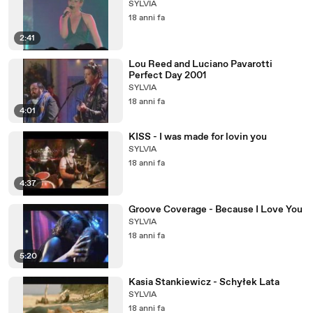
SYLVIA
18 anni fa
2:41
Lou Reed and Luciano Pavarotti
Perfect Day 2001
SYLVIA
18 anni fa
4:01
KISS - I was made for lovin you
SYLVIA
18 anni fa
4:37
Groove Coverage - Because I Love You
SYLVIA
18 anni fa
5:20
Kasia Stankiewicz - Schyłek Lata
SYLVIA
18 anni fa