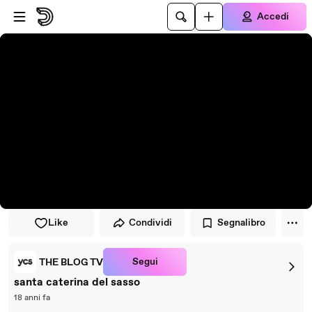
Vai al lettore
Passa al contenuto principale
Accedi
Like
Condividi
Segnalibro
Segui
THE BLOG TV
santa caterina del sasso
18 anni fa