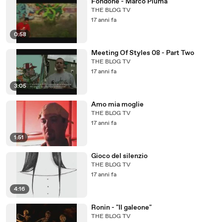
Fondone - Marco Piuma
THE BLOG TV
17 anni fa
0:58
Meeting Of Styles 08 - Part Two
THE BLOG TV
17 anni fa
3:05
Amo mia moglie
THE BLOG TV
17 anni fa
1:51
Gioco del silenzio
THE BLOG TV
17 anni fa
4:16
Ronin - "Il galeone"
THE BLOG TV