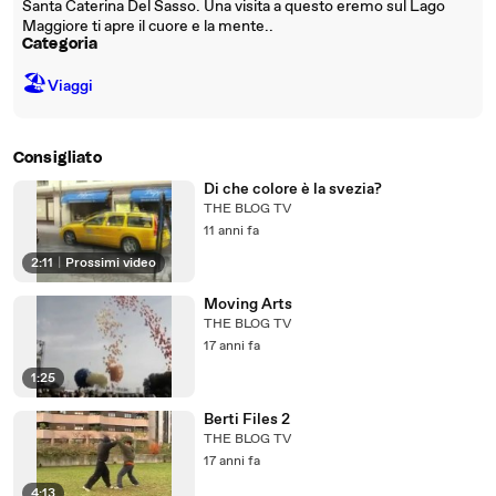
Santa Caterina Del Sasso. Una visita a questo eremo sul Lago
Maggiore ti apre il cuore e la mente..
Categoria
🏖
Viaggi
Consigliato
Di che colore è la svezia?
THE BLOG TV
11 anni fa
2:11
|
Prossimi video
Moving Arts
THE BLOG TV
17 anni fa
1:25
Berti Files 2
THE BLOG TV
17 anni fa
4:13