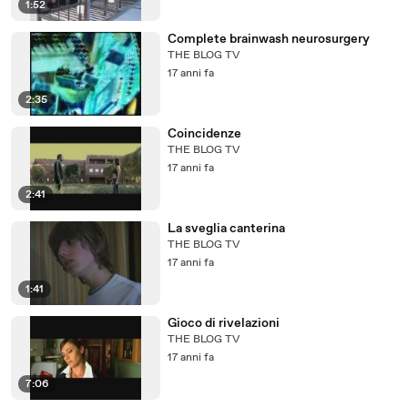
1:52
Complete brainwash neurosurgery
THE BLOG TV
17 anni fa
2:35
Coincidenze
THE BLOG TV
17 anni fa
2:41
La sveglia canterina
THE BLOG TV
17 anni fa
1:41
Gioco di rivelazioni
THE BLOG TV
17 anni fa
7:06