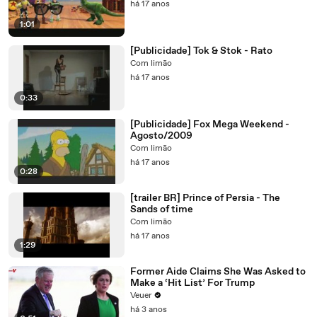
há 17 anos
1:01
[Publicidade] Tok & Stok - Rato
Com limão
há 17 anos
0:33
[Publicidade] Fox Mega Weekend -
Agosto/2009
Com limão
há 17 anos
0:28
[trailer BR] Prince of Persia - The
Sands of time
Com limão
há 17 anos
1:29
Former Aide Claims She Was Asked to
Make a ‘Hit List’ For Trump
Veuer
há 3 anos