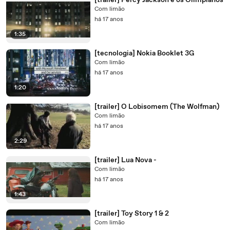
[trailer] Percy Jackson e os Olímpianos
Com limão
há 17 anos
1:35
[tecnologia] Nokia Booklet 3G
Com limão
há 17 anos
1:20
[trailer] O Lobisomem (The Wolfman)
Com limão
há 17 anos
2:29
[trailer] Lua Nova -
Com limão
há 17 anos
1:43
[trailer] Toy Story 1 & 2
Com limão