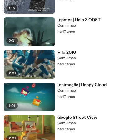
1:15
[games] Halo 3 ODST
Com limão
há 17 anos
2:31
Fifa 2010
Com limão
há 17 anos
2:01
[animação] Happy Cloud
Com limão
há 17 anos
1:01
Google Street View
Com limão
há 17 anos
2:01