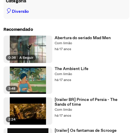
Categoria
🎈
Diversão
Recomendado
Abertura do seriado Mad Men
Com limão
há 17 anos
0:36
|
A Seguir
The Ambient Life
Com limão
há 17 anos
3:48
[trailer BR] Prince of Persia - The
Sands of time
Com limão
há 17 anos
2:24
[trailer] Os fantamas de Scrooge