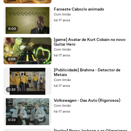
Faroeste Caboclo animado
Com limão
há 17 anos
9:03
[game] Avatar de Kurt Cobain no novo
Guitar Hero
Com limão
há 17 anos
5:06
[Publicidade] Brahma - Detector de
Metais
Com limão
há 17 anos
0:33
Volkswagen - Das Auto (Rigorosos)
Com limão
há 17 anos
0:33