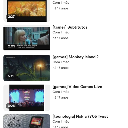
Com limão
há 17 anos
2:27
[trailer] Subtitutos
Com limão
há 17 anos
2:03
[games] Monkey Island 2
Com limão
há 17 anos
5:11
[games] Video Games Live
Com limão
há 17 anos
8:28
[tecnologia] Nokia 7705 Twist
Com limão
há 17 anos