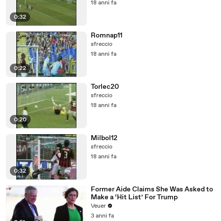
18 anni fa
0:32
Romnap11
sfreccio
18 anni fa
0:22
Torlec20
sfreccio
18 anni fa
0:20
Milbol12
sfreccio
18 anni fa
0:32
Former Aide Claims She Was Asked to
Make a ‘Hit List’ For Trump
Veuer
3 anni fa