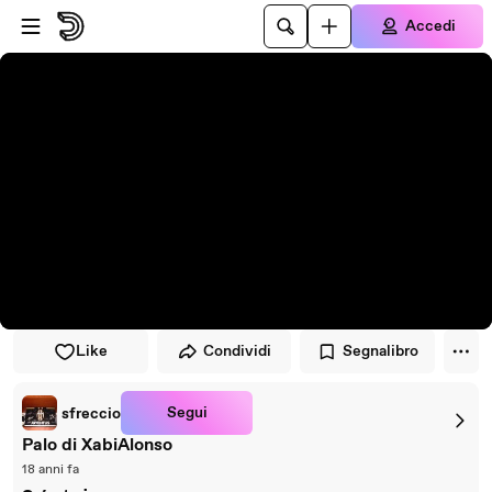
Vai al lettore
Passa al contenuto principale
Accedi
Like
Condividi
Segnalibro
Segui
sfreccio
Palo di XabiAlonso
18 anni fa