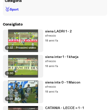
Categoria
🥇
Sport
Consigliato
siena LADRI 1 - 2
sfreccio
18 anni fa
0:32
|
Prossimi video
siena inter 1 - 1 kharja
sfreccio
18 anni fa
0:30
siena inte 0 - 1 Maicon
sfreccio
18 anni fa
0:25
CATANIA - LECCE = 1 - 1