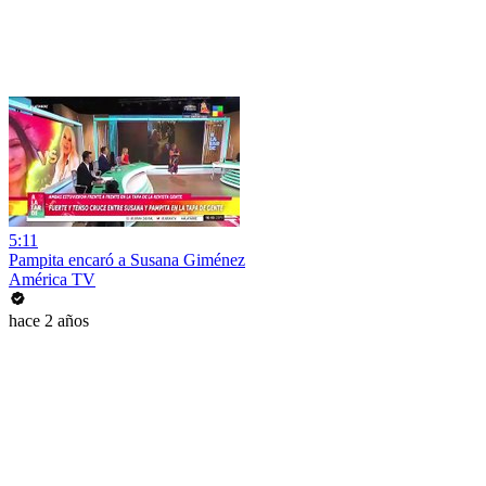
5:11
Pampita encaró a Susana Giménez
América TV
hace 2 años