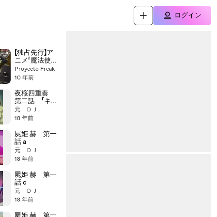
ログイン
【独占先行】ア
ニメ「魔法使い
の嫁 星待つひ
Proyecto Freak
と：前篇」本編
10 年前
冒頭映像公開
Mahō Tsukai
夜桜四重奏
no Yome
第二話 「キミ
ノナハ」 b
元 ＤＪ
18 年前
屍姫 赫 第一
話 a
元 ＤＪ
18 年前
屍姫 赫 第一
話 c
元 ＤＪ
18 年前
屍姫 赫 第一