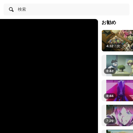
検索
お勧め
4:32
|
次
8:43
8:44
7:29