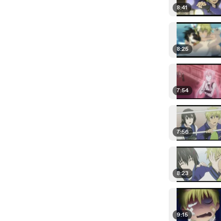
8:41
8:25
7:54
7:56
8:23
9:15