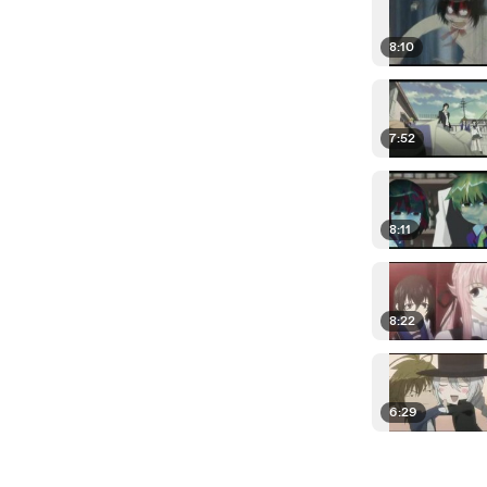
8:10
7:52
8:11
8:22
6:29