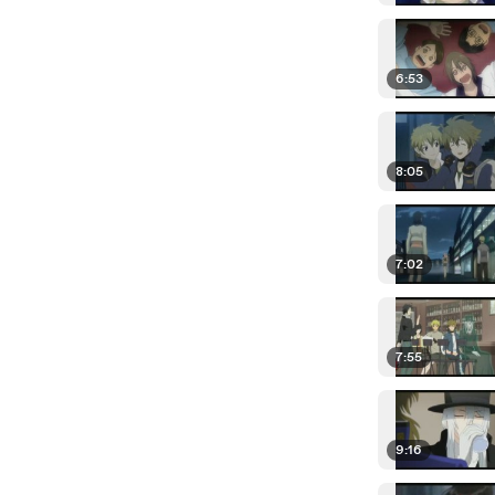
6:53
8:05
7:02
7:55
9:16