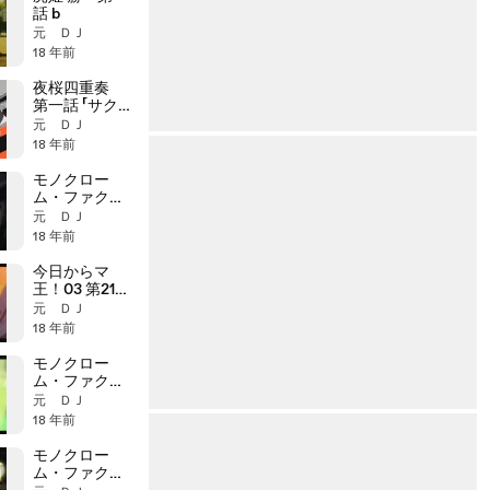
話 b
元 ＤＪ
18 年前
夜桜四重奏
第一話 「サクラ
サク」 b
元 ＤＪ
18 年前
モノクロー
ム・ファクタ
ー 23話 真相の
元 ＤＪ
影 c
18 年前
今日からマ
王！03 第21話
「苦い別れ」 b
元 ＤＪ
18 年前
モノクロー
ム・ファクタ
ー 22話 背信の
元 ＤＪ
影 b
18 年前
モノクロー
ム・ファクタ