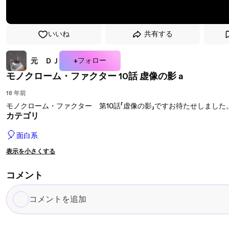
いいね
共有する
+フォロー
元 ＤＪ
モノクローム・ファクター 10話 虚像の影 a
18 年前
モノクローム・ファクター 第10話「虚像の影」ですお待たせしました
カテゴリ
🎈
面白系
表示を小さくする
コメント
コ
メ
ン