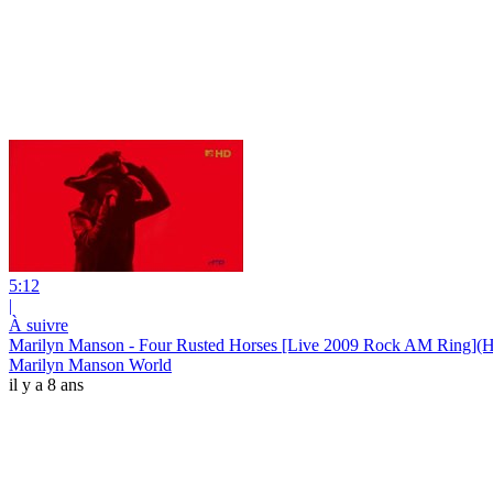
5:12
|
À suivre
Marilyn Manson - Four Rusted Horses [Live 2009 Rock AM Ring](
Marilyn Manson World
il y a 8 ans