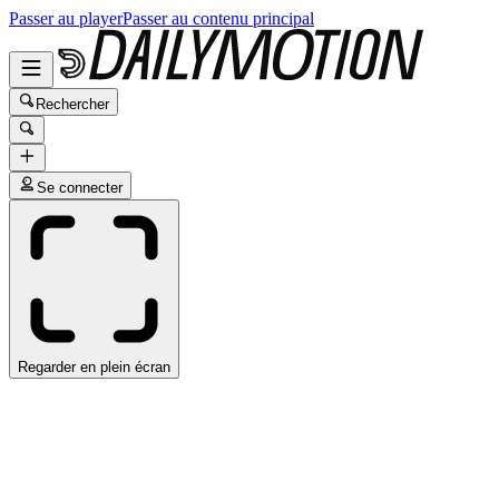
Passer au player
Passer au contenu principal
Rechercher
Se connecter
Regarder en plein écran