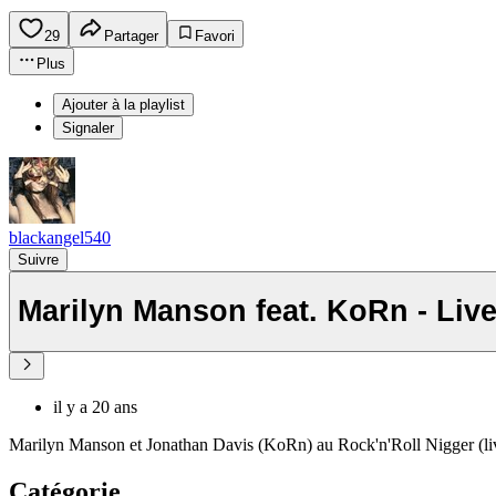
29
Partager
Favori
Plus
Ajouter à la playlist
Signaler
blackangel540
Suivre
Marilyn Manson feat. KoRn - Liv
il y a 20 ans
Marilyn Manson et Jonathan Davis (KoRn) au Rock'n'Roll Nigger (li
Catégorie