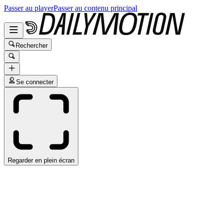
Passer au player
Passer au contenu principal
Rechercher
Se connecter
Regarder en plein écran