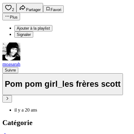
2
Partager
Favori
Plus
Ajouter à la playlist
Signaler
moasarah
Suivre
Pom pom girl_les frères scott
il y a 20 ans
Catégorie