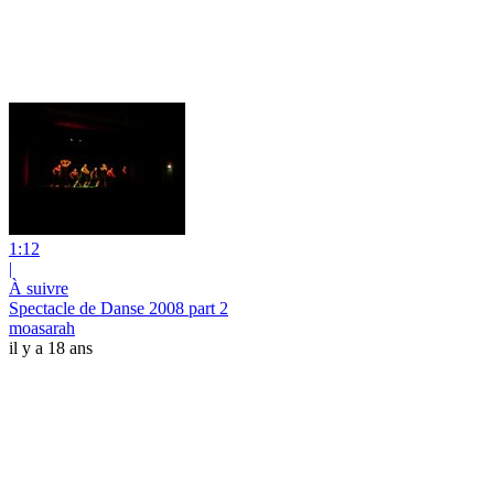
1:12
|
À suivre
Spectacle de Danse 2008 part 2
moasarah
il y a 18 ans