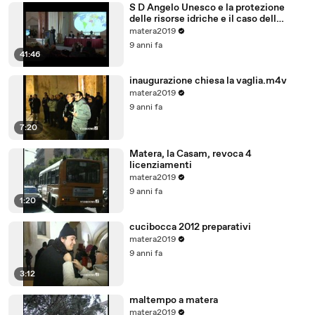
S D Angelo Unesco e la protezione
delle risorse idriche e il caso dell
acquifero Toledo in Brasile
matera2019
9 anni fa
41:46
inaugurazione chiesa la vaglia.m4v
matera2019
9 anni fa
7:20
Matera, la Casam, revoca 4
licenziamenti
matera2019
9 anni fa
1:20
cucibocca 2012 preparativi
matera2019
9 anni fa
3:12
maltempo a matera
matera2019