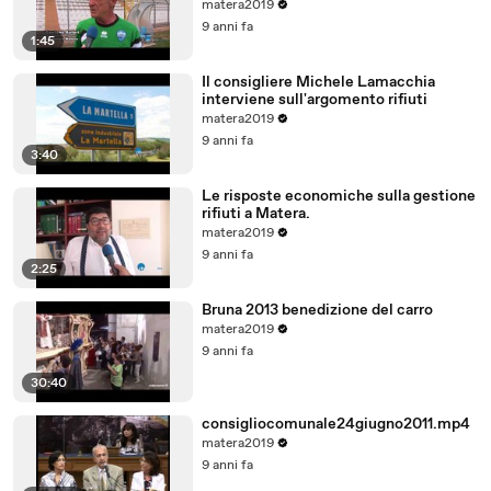
matera2019
9 anni fa
1:45
Il consigliere Michele Lamacchia
interviene sull'argomento rifiuti
matera2019
9 anni fa
3:40
Le risposte economiche sulla gestione
rifiuti a Matera.
matera2019
9 anni fa
2:25
Bruna 2013 benedizione del carro
matera2019
9 anni fa
30:40
consigliocomunale24giugno2011.mp4
matera2019
9 anni fa