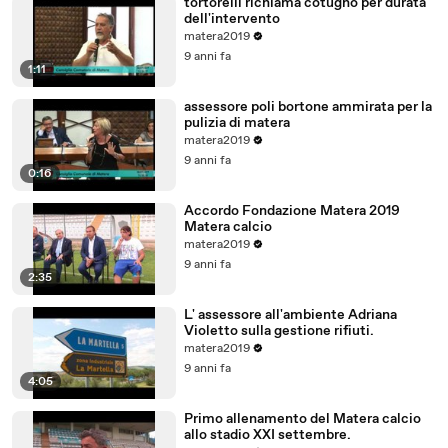
tortorelli richiama cotugno per durata
dell'intervento
matera2019
9 anni fa
1:11
assessore poli bortone ammirata per la
pulizia di matera
matera2019
9 anni fa
0:16
Accordo Fondazione Matera 2019
Matera calcio
matera2019
9 anni fa
2:35
L' assessore all'ambiente Adriana
Violetto sulla gestione rifiuti.
matera2019
9 anni fa
4:05
Primo allenamento del Matera calcio
allo stadio XXI settembre.