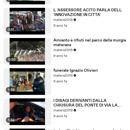
L 'ASSESSORE ACITO PARLA DELL
'INNOVAZIONE IN CITTA'
matera2019
9 anni fa
2:11
Amianto e rifiuti nel parco della murgia
materana
matera2019
9 anni fa
0:50
funerale Ignazio Olivieri
matera2019
9 anni fa
1:59
I DISAGI DERIVANTI DALLA
CHIUSURA DEL PONTE DI VIA LA
MARTELLA A MATERA.
matera2019
9 anni fa
1:42