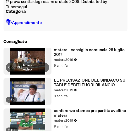
1° prova scritta degli esami di stato 2008. Distributed by
Tubemogul.
Categoria
📚
Apprendimento
Consigliato
matera - consiglio comunale 28 luglio
2017
matera2019
Prossimi
9 anni fa
6:55:13
|
video
LE PRECISAZIONE DEL SINDACO SU
TARI E DEBITI FUORI BILANCIO
matera2019
9 anni fa
1:54
conferenza stampa pre partita avellino
matera
matera2019
9 anni fa
3:07