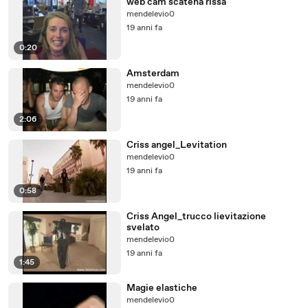
web cam scatena rissa
mendelevio0
19 anni fa
0:20
Amsterdam
mendelevio0
19 anni fa
2:06
Criss angel_Levitation
mendelevio0
19 anni fa
0:58
Criss Angel_trucco lievitazione
svelato
mendelevio0
19 anni fa
1:45
Magie elastiche
mendelevio0