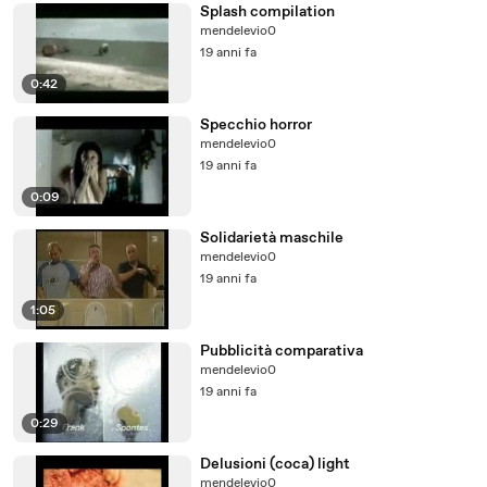
Splash compilation
mendelevio0
19 anni fa
0:42
Specchio horror
mendelevio0
19 anni fa
0:09
Solidarietà maschile
mendelevio0
19 anni fa
1:05
Pubblicità comparativa
mendelevio0
19 anni fa
0:29
Delusioni (coca) light
mendelevio0