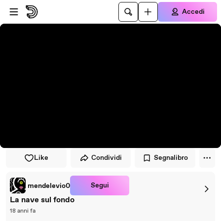
Vai al lettore
Passa al contenuto principale
Accedi
Like
Condividi
Segnalibro
Segui
mendelevio0
La nave sul fondo
18 anni fa