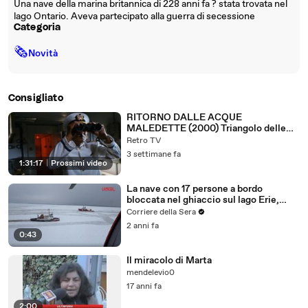
Una nave della marina britannica di 228 anni fa ? stata trovata nel
lago Ontario. Aveva partecipato alla guerra di secessione
Categoria
🗞
Novità
Consigliato
RITORNO DALLE ACQUE
MALEDETTE (2000) Triangolo delle
Bermuda
Retro TV
3 settimane fa
1:31:17
|
Prossimi video
La nave con 17 persone a bordo
bloccata nel ghiaccio sul lago Erie,
negli Usa: la rompighiaccio prova a
Corriere della Sera
liberarla
2 anni fa
0:43
Il miracolo di Marta
mendelevio0
17 anni fa
2:00