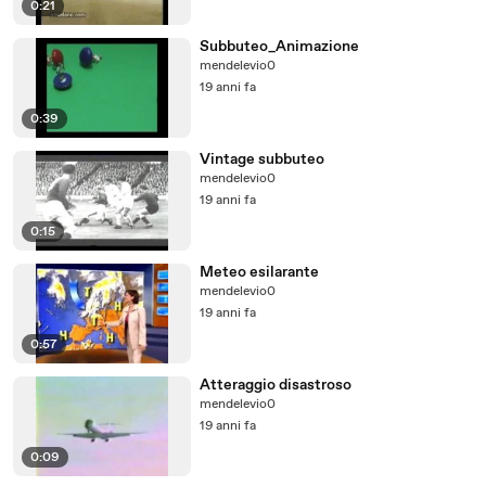
0:21
Subbuteo_Animazione
mendelevio0
19 anni fa
0:39
Vintage subbuteo
mendelevio0
19 anni fa
0:15
Meteo esilarante
mendelevio0
19 anni fa
0:57
Atteraggio disastroso
mendelevio0
19 anni fa
0:09