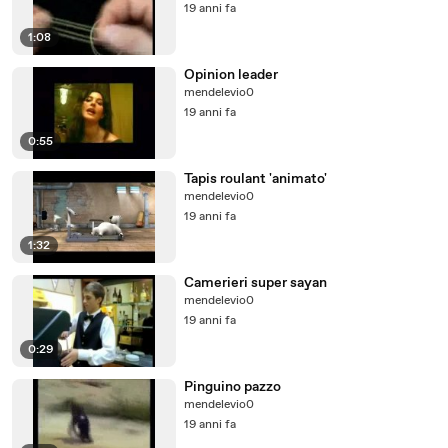
19 anni fa
1:08
Opinion leader
mendelevio0
19 anni fa
0:55
Tapis roulant 'animato'
mendelevio0
19 anni fa
1:32
Camerieri super sayan
mendelevio0
19 anni fa
0:29
Pinguino pazzo
mendelevio0
19 anni fa