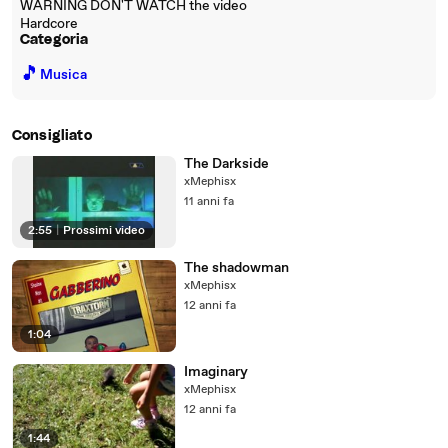
WARNING DON'T WATCH the video
Hardcore
Categoria
🎵
Musica
Consigliato
The Darkside
xMephisx
11 anni fa
2:55
|
Prossimi video
The shadowman
xMephisx
12 anni fa
1:04
Imaginary
xMephisx
12 anni fa
1:44