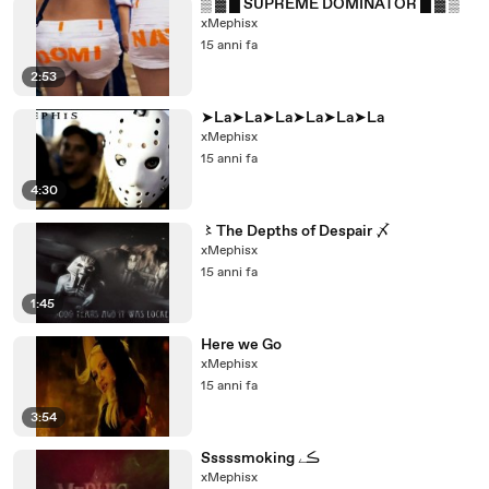
▒ ▓ █ SUPREME DOMINATOR █ ▓ ▒
xMephisx
15 anni fa
2:53
➤La➤La➤La➤La➤La➤La
xMephisx
15 anni fa
4:30
〻The Depths of Despair 〆
xMephisx
15 anni fa
1:45
Here we Go
xMephisx
15 anni fa
3:54
Sssssmoking ڪے
xMephisx