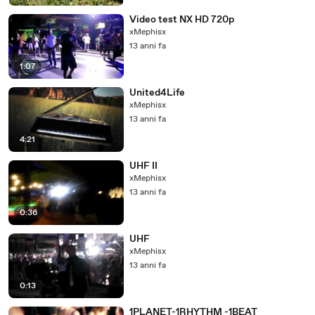
Video test NX HD 720p
xMephisx
13 anni fa
1:07
United4Life
xMephisx
13 anni fa
4:21
UHF II
xMephisx
13 anni fa
0:36
UHF
xMephisx
13 anni fa
0:13
1PLANET-1RHYTHM -1BEAT