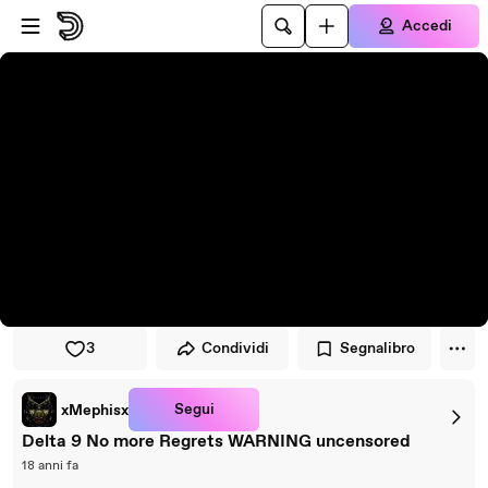
Vai al lettore
Passa al contenuto principale
Accedi
3
Condividi
Segnalibro
Segui
xMephisx
Delta 9 No more Regrets WARNING uncensored
18 anni fa