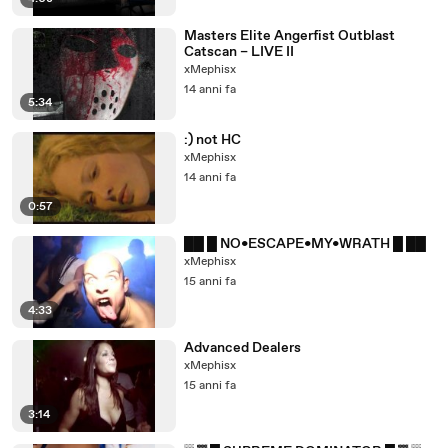
Masters Elite Angerfist Outblast
Catscan – LIVE II
xMephisx
14 anni fa
5:34
:) not HC
xMephisx
14 anni fa
0:57
██ █ NO•ESCAPE•MY•WRATH █ ██
xMephisx
15 anni fa
4:33
Advanced Dealers
xMephisx
15 anni fa
3:14