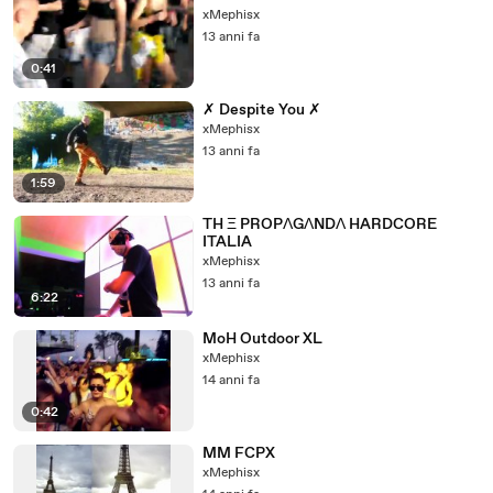
xMephisx
13 anni fa
0:41
✗ Despite You ✗
xMephisx
13 anni fa
1:59
TH Ξ PROPΛGΛNDΛ HARDCORE
ITALIA
xMephisx
13 anni fa
6:22
MoH Outdoor XL
xMephisx
14 anni fa
0:42
MM FCPX
xMephisx