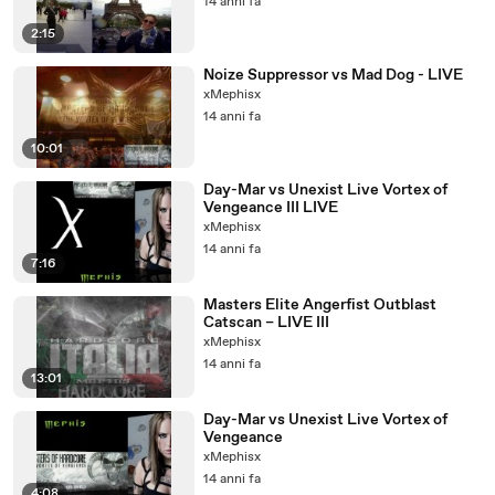
14 anni fa
2:15
Noize Suppressor vs Mad Dog - LIVE
xMephisx
14 anni fa
10:01
Day-Mar vs Unexist Live Vortex of
Vengeance III LIVE
xMephisx
14 anni fa
7:16
Masters Elite Angerfist Outblast
Catscan – LIVE III
xMephisx
14 anni fa
13:01
Day-Mar vs Unexist Live Vortex of
Vengeance
xMephisx
14 anni fa
4:08