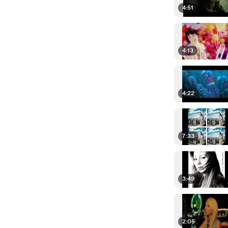
4:51
4:13
4:22
7:33
3:49
2:05