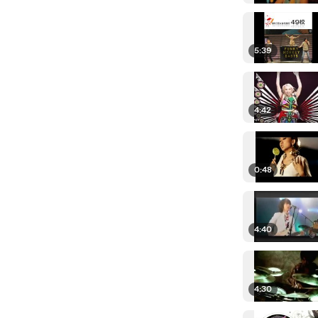
5:39
4:42
0:48
4:40
4:30