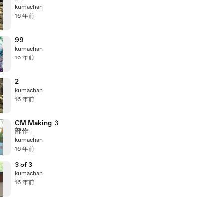
kumachan
16 年前
99
kumachan
16 年前
2
kumachan
16 年前
CM Making ３
部作
kumachan
16 年前
3 of 3
kumachan
16 年前