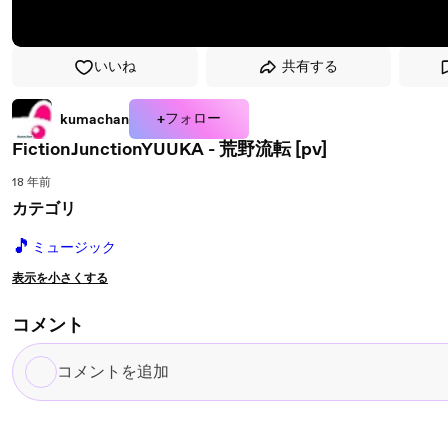
いいね
共有する
+フォロー
kumachan
FictionJunctionYUUKA - 荒野流転 [pv]
18 年前
カテゴリ
🎵
ミュージック
表示を小さくする
コメント
コ
メ
ン
ト