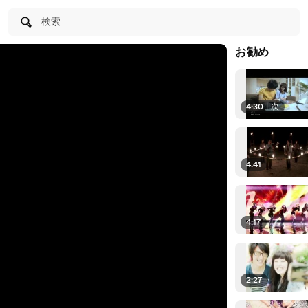
検索
お勧め
4:30
|
次
4:41
4:17
2:27