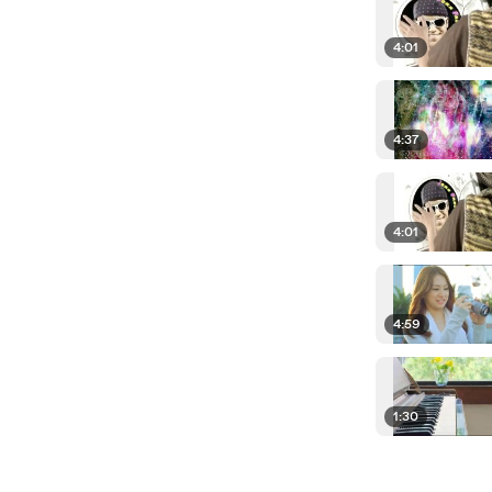
4:01
4:37
4:01
4:59
1:30