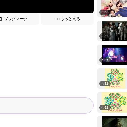
3:36
ブックマーク
もっと見る
3:32
4:26
4:52
4:52