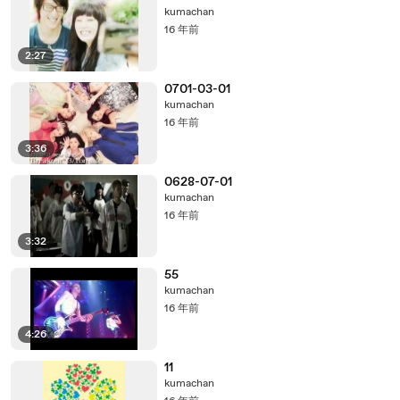
kumachan
16 年前
2:27
0701-03-01
kumachan
16 年前
3:36
0628-07-01
kumachan
16 年前
3:32
55
kumachan
16 年前
4:26
11
kumachan