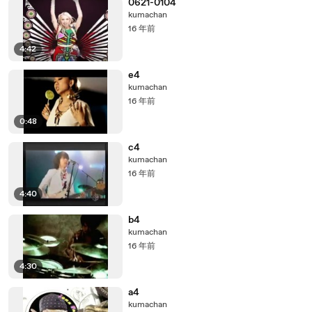
0621-0104
kumachan
16 年前
4:42
e4
kumachan
16 年前
0:48
c4
kumachan
16 年前
4:40
b4
kumachan
16 年前
4:30
a4
kumachan