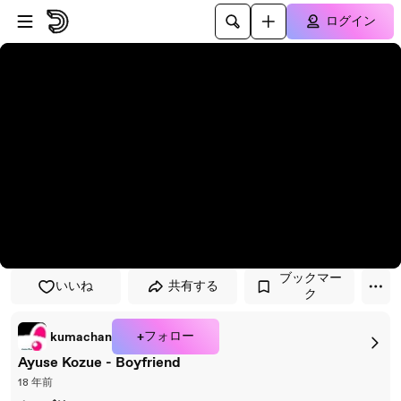
プレイヤーにスキップ
メインコンテンツにスキップ
ログイン
ブックマー
いいね
共有する
ク
+フォロー
kumachan
Ayuse Kozue - Boyfriend
18 年前