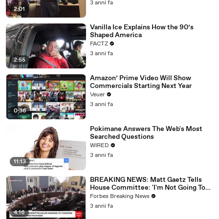
3 anni fa
2:01
Vanilla Ice Explains How the 90’s
Shaped America
FACTZ
3 anni fa
2:55
Amazon’ Prime Video Will Show
Commercials Starting Next Year
Veuer
3 anni fa
0:36
Pokimane Answers The Web's Most
Searched Questions
WIRED
3 anni fa
11:13
BREAKING NEWS: Matt Gaetz Tells
House Committee: 'I'm Not Going To
Vote For A Continuing Resolution'
Forbes Breaking News
3 anni fa
4:16