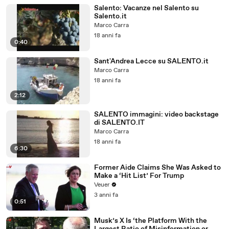
Salento: Vacanze nel Salento su
Salento.it
Marco Carra
18 anni fa
0:40
Sant'Andrea Lecce su SALENTO.it
Marco Carra
18 anni fa
2:12
SALENTO immagini: video backstage
di SALENTO.IT
Marco Carra
18 anni fa
6:30
Former Aide Claims She Was Asked to
Make a ‘Hit List’ For Trump
Veuer
3 anni fa
0:51
Musk’s X Is ‘the Platform With the