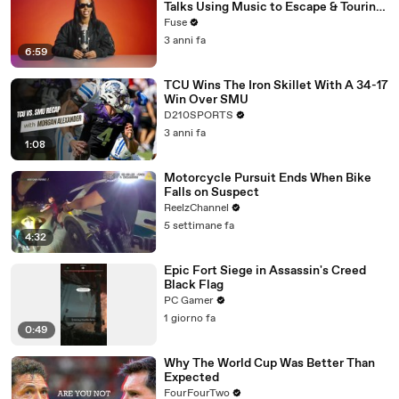
Talks Using Music to Escape & Touring
with The Weeknd
Fuse
3 anni fa
6:59
TCU Wins The Iron Skillet With A 34-17
Win Over SMU
D210SPORTS
3 anni fa
1:08
Motorcycle Pursuit Ends When Bike
Falls on Suspect
ReelzChannel
5 settimane fa
4:32
Epic Fort Siege in Assassin's Creed
Black Flag
PC Gamer
1 giorno fa
0:49
Why The World Cup Was Better Than
Expected
FourFourTwo