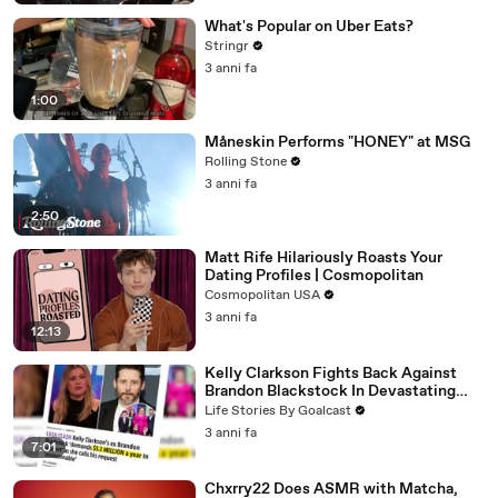
What's Popular on Uber Eats?
Stringr
3 anni fa
1:00
Måneskin Performs "HONEY" at MSG
Rolling Stone
3 anni fa
2:50
Matt Rife Hilariously Roasts Your
Dating Profiles | Cosmopolitan
Cosmopolitan USA
3 anni fa
12:13
Kelly Clarkson Fights Back Against
Brandon Blackstock In Devastating
Divorce Battle
Life Stories By Goalcast
3 anni fa
7:01
Chxrry22 Does ASMR with Matcha,