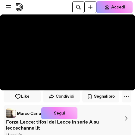
Vai al lettore
Passa al contenuto principale
Accedi
Like
Condividi
Segnalibro
Segui
Marco Carra
Forza Lecce: tifosi del Lecce in serie A su
leccechannel.it