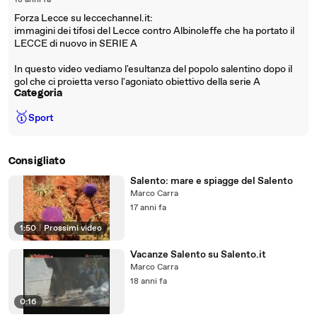
18 anni fa
Forza Lecce su leccechannel.it:
immagini dei tifosi del Lecce contro Albinoleffe che ha portato il
LECCE di nuovo in SERIE A
In questo video vediamo l'esultanza del popolo salentino dopo il
gol che ci proietta verso l'agoniato obiettivo della serie A
Categoria
🥇
Sport
Consigliato
Salento: mare e spiagge del Salento
Marco Carra
17 anni fa
1:50
|
Prossimi video
Vacanze Salento su Salento.it
Marco Carra
18 anni fa
0:16