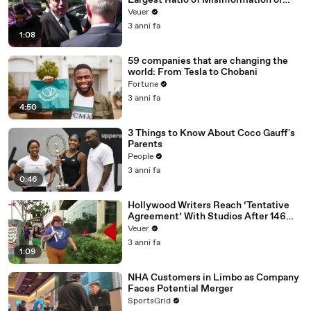
Largest Ratio of Misinformation or
Disinformation’ Amongst All Social
Veuer
Media Platforms
3 anni fa
1:08
59 companies that are changing the
world: From Tesla to Chobani
Fortune
3 anni fa
4:50
3 Things to Know About Coco Gauff's
Parents
People
3 anni fa
0:46
Hollywood Writers Reach ‘Tentative
Agreement’ With Studios After 146
Day Strike
Veuer
3 anni fa
1:09
NHA Customers in Limbo as Company
Faces Potential Merger
SportsGrid