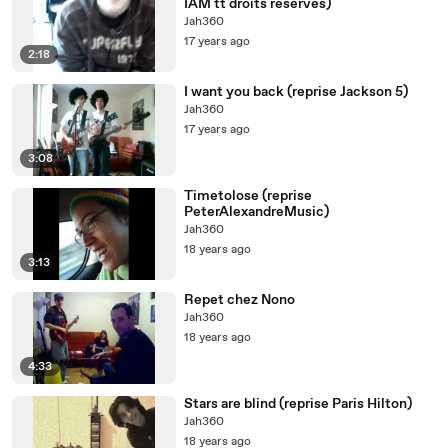
IAM tt droits réservés)
Jah360
17 years ago
2:18
I want you back (reprise Jackson 5)
Jah360
17 years ago
3:08
Timetolose (reprise
PeterAlexandreMusic)
Jah360
18 years ago
3:13
Repet chez Nono
Jah360
18 years ago
4:33
Stars are blind (reprise Paris Hilton)
Jah360
18 years ago