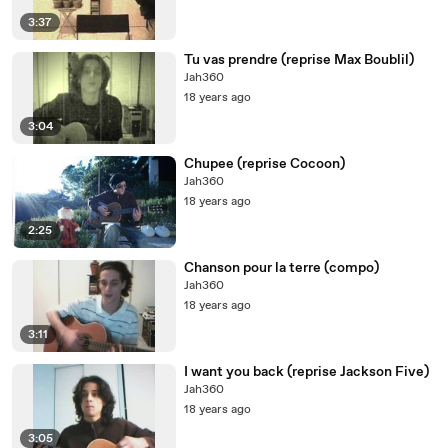
3:37
Tu vas prendre (reprise Max Boublil)
Jah360
18 years ago
3:04
Chupee (reprise Cocoon)
Jah360
18 years ago
2:25
Chanson pour la terre (compo)
Jah360
18 years ago
3:11
I want you back (reprise Jackson Five)
Jah360
18 years ago
3:05