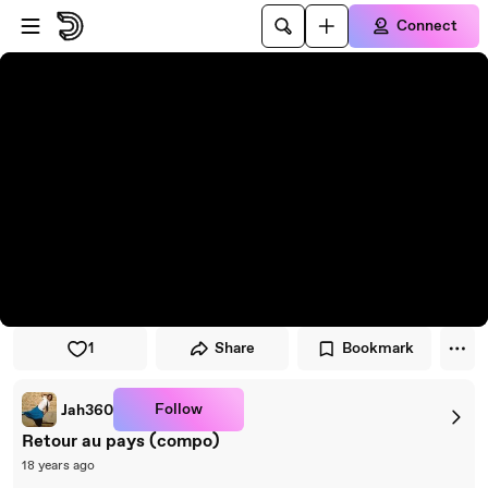
Skip to player
Skip to main content
Connect
1
Share
Bookmark
Follow
Jah360
Retour au pays (compo)
18 years ago