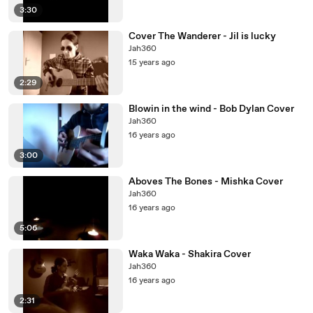
3:30
Cover The Wanderer - Jil is lucky
Jah360
15 years ago
2:29
Blowin in the wind - Bob Dylan Cover
Jah360
16 years ago
3:00
Aboves The Bones - Mishka Cover
Jah360
16 years ago
5:06
Waka Waka - Shakira Cover
Jah360
16 years ago
2:31