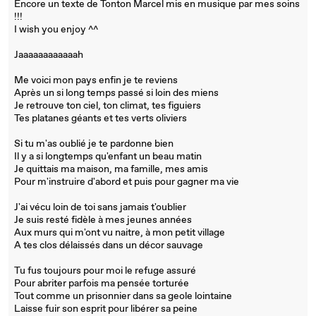
Encore un texte de Tonton Marcel mis en musique par mes soins
!!!
I wish you enjoy ^^
Jaaaaaaaaaaaah
Me voici mon pays enfin je te reviens
Après un si long temps passé si loin des miens
Je retrouve ton ciel, ton climat, tes figuiers
Tes platanes géants et tes verts oliviers
Si tu m'as oublié je te pardonne bien
Il y a si longtemps qu'enfant un beau matin
Je quittais ma maison, ma famille, mes amis
Pour m'instruire d'abord et puis pour gagner ma vie
J'ai vécu loin de toi sans jamais t'oublier
Je suis resté fidèle à mes jeunes années
Aux murs qui m'ont vu naitre, à mon petit village
A tes clos délaissés dans un décor sauvage
Tu fus toujours pour moi le refuge assuré
Pour abriter parfois ma pensée torturée
Tout comme un prisonnier dans sa geole lointaine
Laisse fuir son esprit pour libérer sa peine