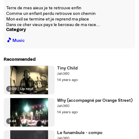
Terre de mes aieux je te retrouve enfin
Comme un enfant perdu retrouve son chemin
Mon exil se termine et je reprend ma place
Dans ce cher vieux pays le berceau de ma race...
Category
🎵
Music
Recommended
Tiny Child
Jah360
14 years ago
2:09
|
Up next
Why (accompagné par Orange Street)
Jah360
14 years ago
4:44
Le funambule - compo
Jah360