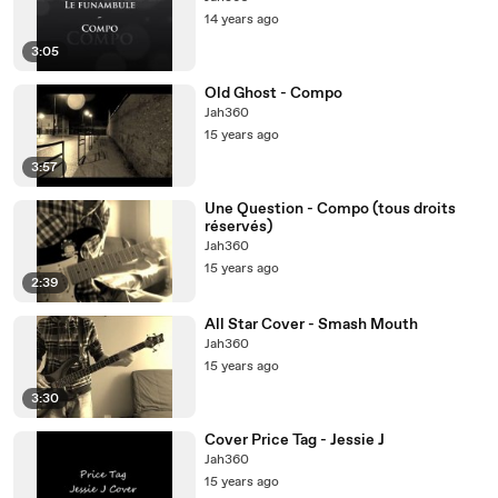
14 years ago
3:05
Old Ghost - Compo
Jah360
15 years ago
3:57
Une Question - Compo (tous droits
réservés)
Jah360
15 years ago
2:39
All Star Cover - Smash Mouth
Jah360
15 years ago
3:30
Cover Price Tag - Jessie J
Jah360
15 years ago