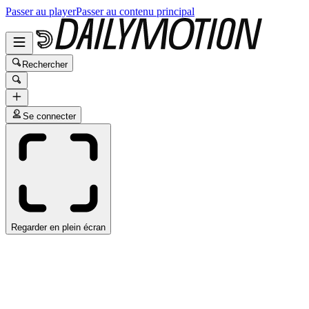
Passer au player
Passer au contenu principal
Rechercher
Se connecter
Regarder en plein écran