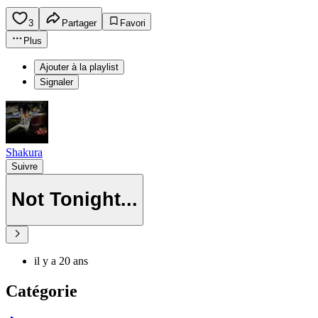
3
Partager
Favori
Plus
Ajouter à la playlist
Signaler
Shakura
Suivre
Not Tonight...
il y a 20 ans
Catégorie