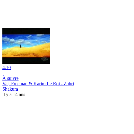
4:10
|
À suivre
Vai, Freeman & Karim Le Roi - Zahri
Shakura
il y a 14 ans