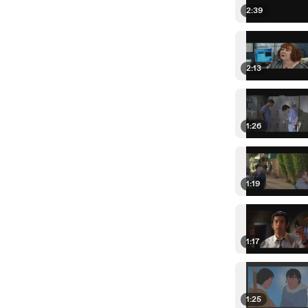
2:39
2:13
1:26
1:19
1:17
1:25