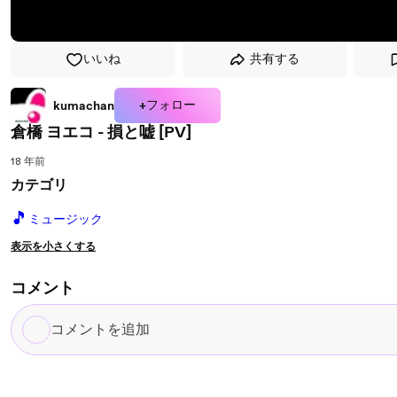
いいね
共有する
+フォロー
kumachan
倉橋 ヨエコ - 損と嘘 [PV]
18 年前
カテゴリ
🎵
ミュージック
表示を小さくする
コメント
コ
メ
ン
ト