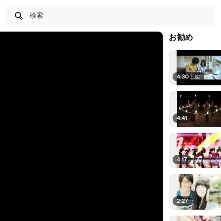
検索
お勧め
4:30
|
次
4:41
4:17
2:27