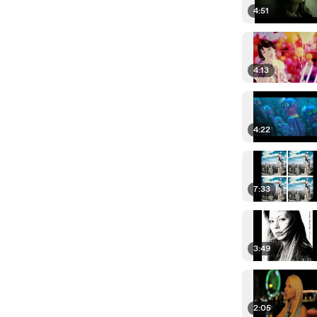
4:51
4:13
4:22
7:33
3:49
2:05