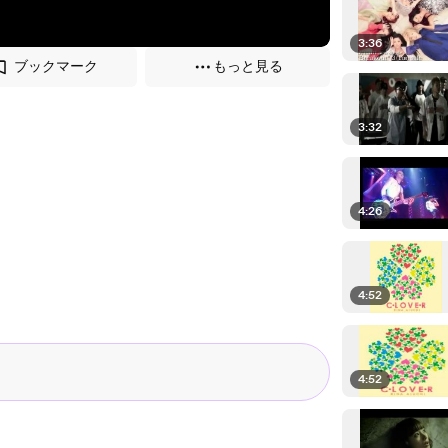
3:36
ブックマーク
もっと見る
3:32
4:26
4:52
4:52