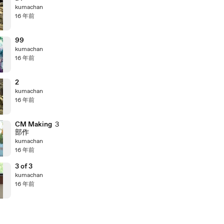
kumachan
16 年前
99
kumachan
16 年前
2
kumachan
16 年前
CM Making ３
部作
kumachan
16 年前
3 of 3
kumachan
16 年前