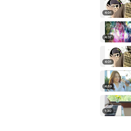
4:01
4:37
4:01
4:59
1:30