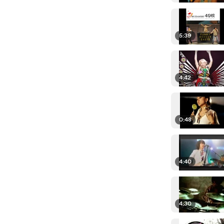
5:39
4:42
0:48
4:40
4:30