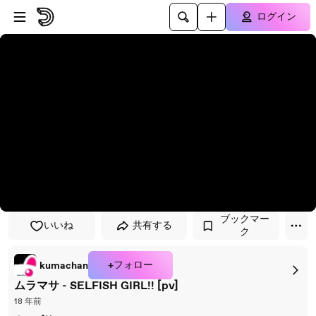
プレイヤーにスキップ
メインコンテンツにスキップ
ログイン
ブックマー
いいね
共有する
ク
+フォロー
kumachan
ムラマサ - SELFISH GIRL!! [pv]
18 年前