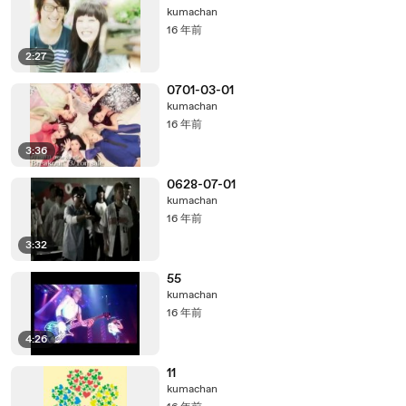
kumachan
16 年前
2:27
0701-03-01
kumachan
16 年前
3:36
0628-07-01
kumachan
16 年前
3:32
55
kumachan
16 年前
4:26
11
kumachan