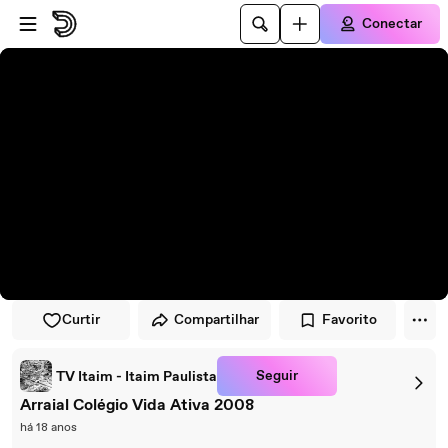
Pular para o player
Ir para o conteúdo principal
Conectar
Curtir
Compartilhar
Favorito
Seguir
TV Itaim - Itaim Paulista
Arraial Colégio Vida Ativa 2008
há 18 anos