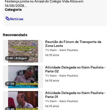
Festança junina no Arraial do Colégio Vida Ativa em
14/06/2008...
Categoria
🗞
Notícias
Recomendado
Reunião do Fórum de Transporte da
Zona Leste
TV Itaim - Itaim Paulista
há 16 anos
3:48
|
A Seguir
Atividade Delegada no Itaim Paulista -
Parte 02
TV Itaim - Itaim Paulista
há 16 anos
17:56
Atividade Delegada no Itaim Paulista -
Parte 01
TV Itaim - Itaim Paulista
há 16 anos
15:49