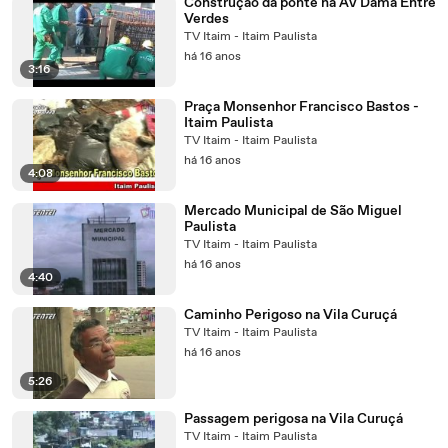
Construção da ponte na Av Dama Entre
Verdes
TV Itaim - Itaim Paulista
há 16 anos
3:16
Praça Monsenhor Francisco Bastos -
Itaim Paulista
TV Itaim - Itaim Paulista
há 16 anos
4:08
Mercado Municipal de São Miguel
Paulista
TV Itaim - Itaim Paulista
há 16 anos
4:40
Caminho Perigoso na Vila Curuçá
TV Itaim - Itaim Paulista
há 16 anos
5:26
Passagem perigosa na Vila Curuçá
TV Itaim - Itaim Paulista