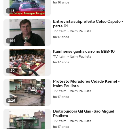
há 16 anos
1:43
Entrevista subprefeito Celso Capato -
parte 01
TV Itaim - Itaim Paulista
há 17 anos
11:14
Itainhense ganha carro no BBB-10
TV Itaim - Itaim Paulista
há 17 anos
1:20
Protesto Moradores Cidade Kemel -
Itaim Paulista
TV Itaim - Itaim Paulista
há 17 anos
2:26
Distribuidora Gil Gás -São Miguel
Paulista
TV Itaim - Itaim Paulista
há 17 anos