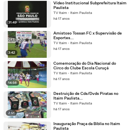
Vídeo Institucional Subprefeitura Itaim
Paulista
TV Itaim - Itaim Paulista
há 17 anos
31:49
Amistoso Tossan FC x Supervisão de
Esportes...
TV Itaim - Itaim Paulista
há 17 anos
3:42
Comemoração do Dia Nacional do
Circo do Clube Escola Curuçá
TV Itaim - Itaim Paulista
há 17 anos
14:56
Destruição de Cds/Dvds Piratas no
Itaim Paulista...
TV Itaim - Itaim Paulista
há 17 anos
2:51
Inauguração Praça da Bíblia no Itaim
Paulista