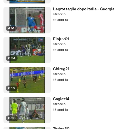
Legrottaglie dopo Italia - Georgia
sfreccio
18 anni fa
4:51
Fiojuv01
sfreccio
18 anni fa
0:34
Chireg21
sfreccio
18 anni fa
0:16
Caglaz14
sfreccio
18 anni fa
0:20