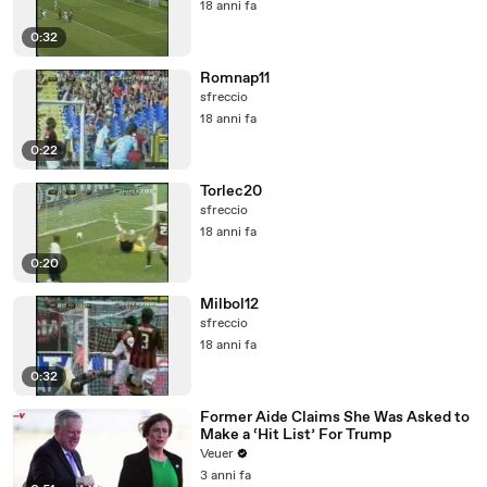
18 anni fa
0:32
Romnap11
sfreccio
18 anni fa
0:22
Torlec20
sfreccio
18 anni fa
0:20
Milbol12
sfreccio
18 anni fa
0:32
Former Aide Claims She Was Asked to
Make a ‘Hit List’ For Trump
Veuer
3 anni fa