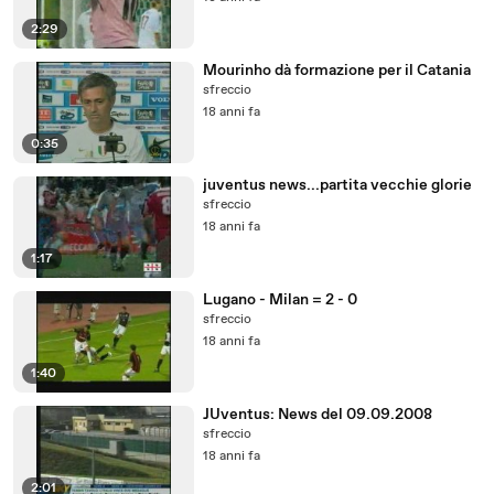
2:29
Mourinho dà formazione per il Catania
sfreccio
18 anni fa
0:35
juventus news...partita vecchie glorie
sfreccio
18 anni fa
1:17
Lugano - Milan = 2 - 0
sfreccio
18 anni fa
1:40
JUventus: News del 09.09.2008
sfreccio
18 anni fa
2:01