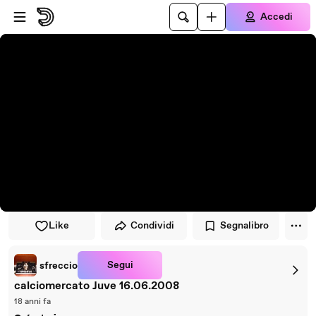
Vai al lettore
Passa al contenuto principale
Accedi
Like
Condividi
Segnalibro
Segui
sfreccio
calciomercato Juve 16.06.2008
18 anni fa