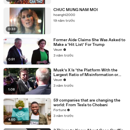
CHUC MUNG NAM MOI
hoanghl2000
19 năm trước
0:33
Former Aide Claims She Was Asked to
Make a ‘Hit List’ For Trump
Veuer
3 năm trước
0:51
Musk’s X Is ‘the Platform With the
Largest Ratio of Misinformation or
Disinformation’ Amongst All Social
Veuer
Media Platforms
3 năm trước
1:08
59 companies that are changing the
world: From Tesla to Chobani
Fortune
3 năm trước
4:50