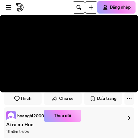
Đi đến trình phát
Đi đến nội dung chính
Đăng nhập
Thích
Chia sẻ
Dấu trang
Theo dõi
hoanghl2000
Ai ra xu Hue
18 năm trước