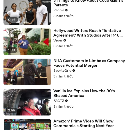
3 Things to Know About Coco Gauff's
Parents
People
3 năm trước
0:46
Hollywood Writers Reach ‘Tentative
Agreement’ With Studios After 146
Day Strike
Veuer
3 năm trước
1:09
NHA Customers in Limbo as Company
Faces Potential Merger
SportsGrid
3 năm trước
2:01
Vanilla Ice Explains How the 90’s
Shaped America
FACTZ
3 năm trước
2:55
Amazon’ Prime Video Will Show
Commercials Starting Next Year