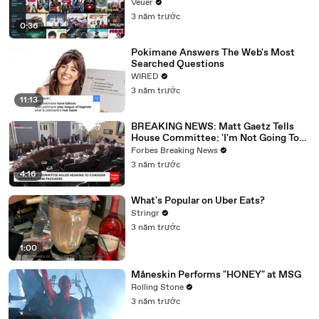
Veuer
3 năm trước
0:36
Pokimane Answers The Web's Most
Searched Questions
WIRED
3 năm trước
11:13
BREAKING NEWS: Matt Gaetz Tells
House Committee: 'I'm Not Going To
Vote For A Continuing Resolution'
Forbes Breaking News
3 năm trước
4:16
What's Popular on Uber Eats?
Stringr
3 năm trước
1:00
Måneskin Performs "HONEY" at MSG
Rolling Stone
3 năm trước