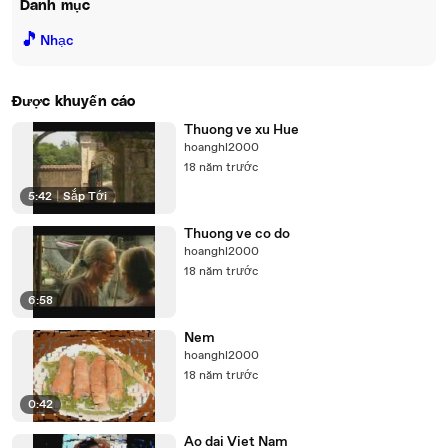
Danh mục
🎵
Nhạc
Được khuyến cáo
Thuong ve xu Hue
hoanghl2000
18 năm trước
5:42
|
Sắp Tới
Thuong ve co do
hoanghl2000
18 năm trước
6:58
Nem
hoanghl2000
18 năm trước
0:42
Ao dai Viet Nam