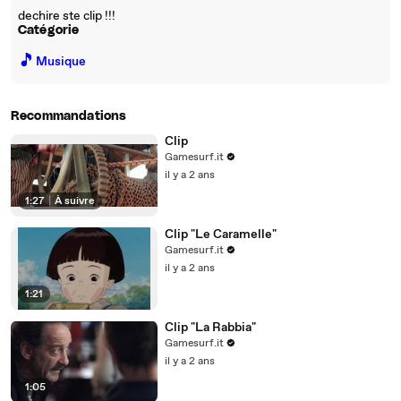
dechire ste clip !!!
Catégorie
🎵
Musique
Recommandations
Clip
Gamesurf.it
il y a 2 ans
1:27
|
À suivre
Clip "Le Caramelle"
Gamesurf.it
il y a 2 ans
1:21
Clip "La Rabbia"
Gamesurf.it
il y a 2 ans
1:05