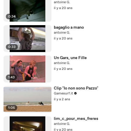
antoine G.
il y a 20 ans
0:34
bagaglio a mano
antoine G.
il y a 20 ans
0:33
Un Gars, une Fille
antoine G.
il y a 20 ans
1:43
Clip "Io non sono Pazzo"
Gamesurf.it
il y a 2 ans
1:05
lim_c_pour_mes_freres
antoine G.
il y a 20 ans