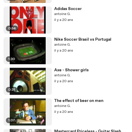
Adidas Soccer
antoine G.
il y a 20 ans
0:54
Nike Soccer Brasil vs Portugal
antoine G.
il y a 20 ans
1:30
Axe - Shower girls
antoine G.
il y a 20 ans
0:31
The effect of beer on men
antoine G.
il y a 20 ans
1:07
Mastercard Priceless - Guitar Slash