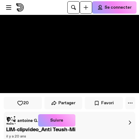
Passer au player
Passer au contenu principal
Se connecter
20
Partager
Favori
Suivre
antoine G.
LIM-clipvideo_Anti Teush-Mi
il y a 20 ans