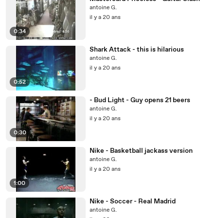
antoine G.
il y a 20 ans
0:34
Shark Attack - this is hilarious
antoine G.
il y a 20 ans
0:52
- Bud Light - Guy opens 21 beers
antoine G.
il y a 20 ans
0:30
Nike - Basketball jackass version
antoine G.
il y a 20 ans
1:00
Nike - Soccer - Real Madrid
antoine G.