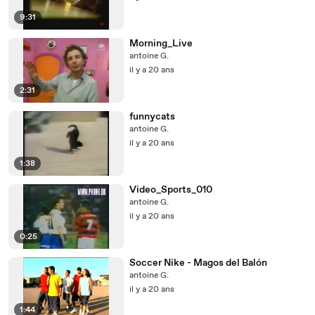
9:31
Morning_Live
antoine G.
il y a 20 ans
2:31
funnycats
antoine G.
il y a 20 ans
1:38
Video_Sports_010
antoine G.
il y a 20 ans
0:25
Soccer Nike - Magos del Balón
antoine G.
il y a 20 ans
1:44