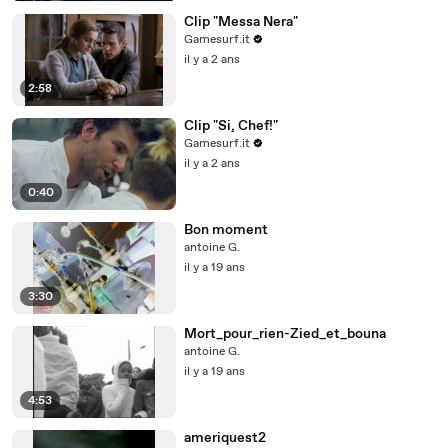
Clip "Messa Nera"
Gamesurf.it
il y a 2 ans
2:58
Clip "Si, Chef!"
Gamesurf.it
il y a 2 ans
0:40
Bon moment
antoine G.
il y a 19 ans
3:30
Mort_pour_rien-Zied_et_bouna
antoine G.
il y a 19 ans
4:53
ameriquest2