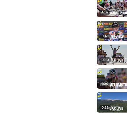
4:14
0:45
0:30
1:00
0:22