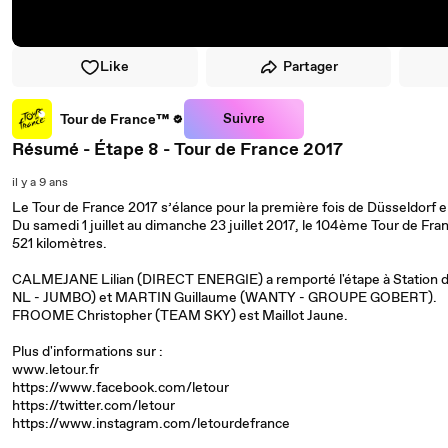
Like
Partager
Suivre
Tour de France™
Résumé - Étape 8 - Tour de France 2017
il y a 9 ans
Le Tour de France 2017 s’élance pour la première fois de Düsseldorf 
Du samedi 1 juillet au dimanche 23 juillet 2017, le 104ème Tour de Fr
521 kilomètres.
CALMEJANE Lilian (DIRECT ENERGIE) a remporté l'étape à Station
NL - JUMBO) et MARTIN Guillaume (WANTY - GROUPE GOBERT).
FROOME Christopher (TEAM SKY) est Maillot Jaune.
Plus d'informations sur :
www.letour.fr
https://www.facebook.com/letour
https://twitter.com/letour
https://www.instagram.com/letourdefrance