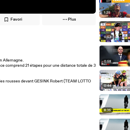
1:25
Favori
Plus
0:53
en Allemagne.
0:58
ance comprend 21 étapes pour une distance totale de 3
 des rousses devant GESINK Robert (TEAM LOTTO
0:44
8:35