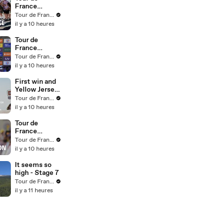
Minute
France
Femmes avec
Tour de France™
Zwift 2026 -
il y a 10 heures
Stage 7 Last
Km
Tour de
France
Femmes avec
Tour de France™
Zwift 2026 -
il y a 10 heures
Stage 7 Post-
race interview
First win and
Yellow Jersey
for Kasia -
Tour de France™
Stage 7
il y a 10 heures
Tour de
France
Femmes avec
Tour de France™
Zwift 2026 -
il y a 10 heures
Stage 7
Winner's
It seems so
emotion
high - Stage 7
Tour de France™
il y a 11 heures