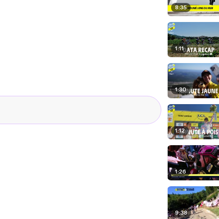
8:35
1:11
1:30
1:12
1:26
9:38