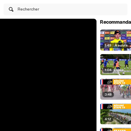
Rechercher
Recommanda
1:49
|
À suivre
1:04
3:48
4:12