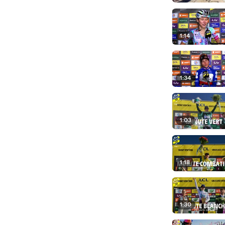
1:14
1:34
1:03
1:18
1:30