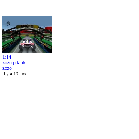
1:14
zozo piknik
zozo
il y a 19 ans