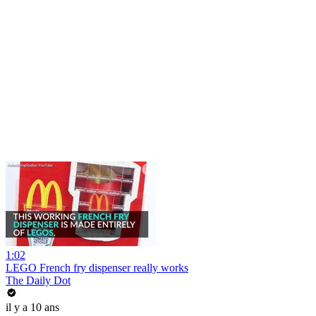
1:02
LEGO French fry dispenser really works
The Daily Dot
il y a 10 ans