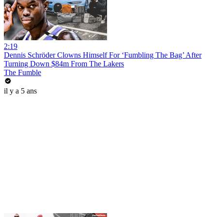
2:19
Dennis Schröder Clowns Himself For ‘Fumbling The Bag’ After
Turning Down $84m From The Lakers
The Fumble
il y a 5 ans