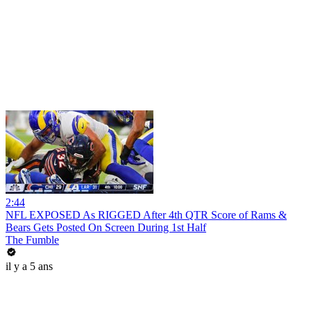
2:44
NFL EXPOSED As RIGGED After 4th QTR Score of Rams &
Bears Gets Posted On Screen During 1st Half
The Fumble
il y a 5 ans