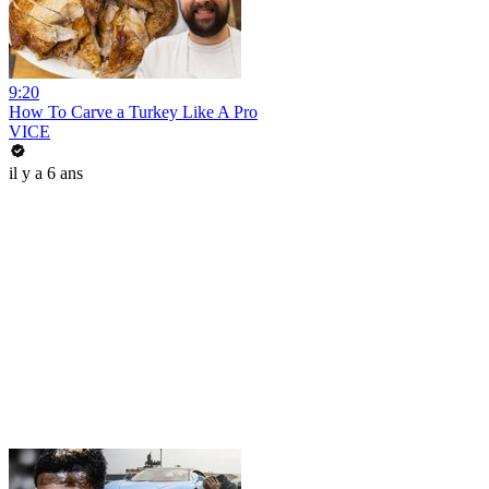
9:20
How To Carve a Turkey Like A Pro
VICE
il y a 6 ans