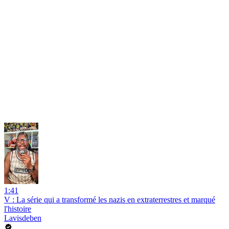
1:41
V : La série qui a transformé les nazis en extraterrestres et marqué
l'histoire
Lavisdeben