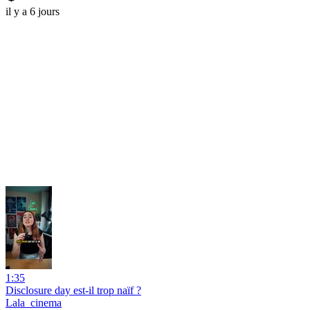
il y a 6 jours
1:35
Disclosure day est-il trop naïf ?
Lala_cinema