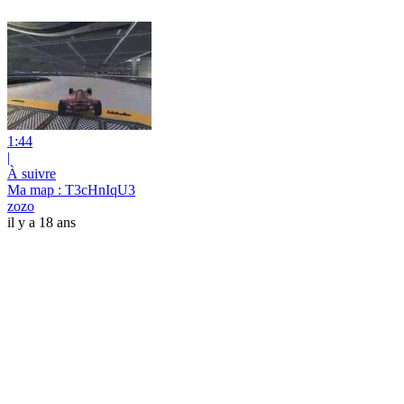
1:44
|
À suivre
Ma map : T3cHnIqU3
zozo
il y a 18 ans