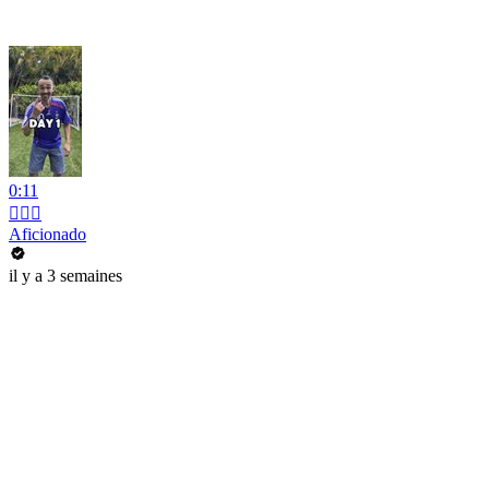
0:11
💇🏻‍♂️
Aficionado
il y a 3 semaines