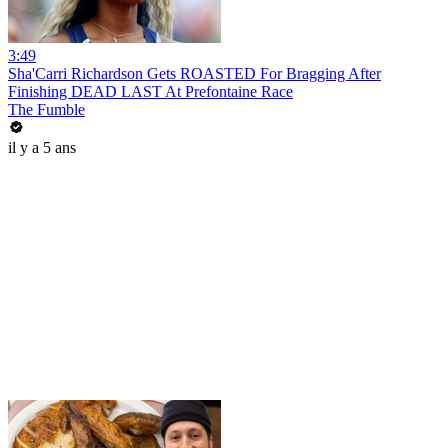
3:49
Sha'Carri Richardson Gets ROASTED For Bragging After
Finishing DEAD LAST At Prefontaine Race
The Fumble
il y a 5 ans