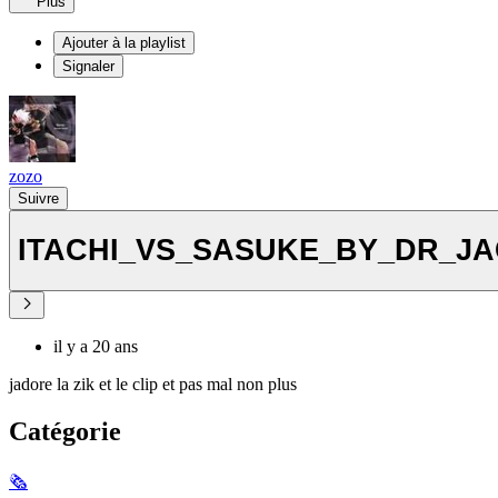
Plus
Ajouter à la playlist
Signaler
zozo
Suivre
ITACHI_VS_SASUKE_BY_DR_J
il y a 20 ans
jadore la zik et le clip et pas mal non plus
Catégorie
🗞