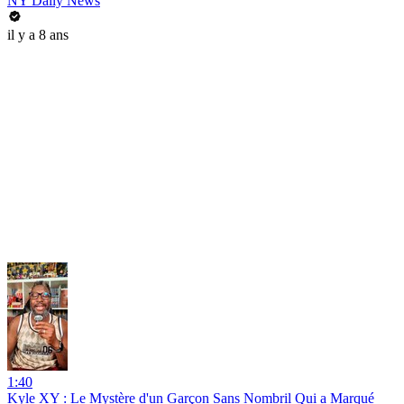
NY Daily News
il y a 8 ans
1:40
Kyle XY : Le Mystère d'un Garçon Sans Nombril Qui a Marqué