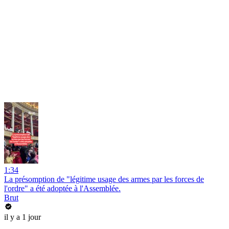
1:34
La présomption de "légitime usage des armes par les forces de
l'ordre" a été adoptée à l'Assemblée.
Brut
il y a 1 jour