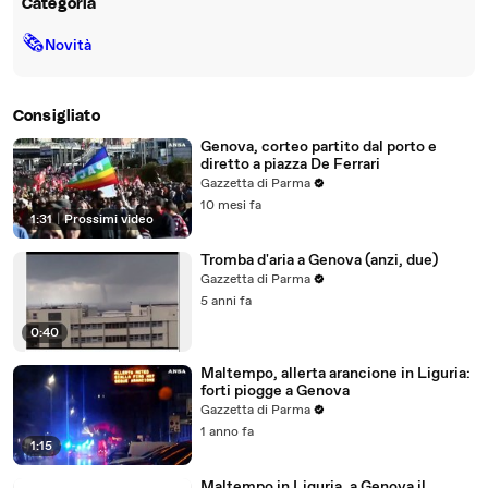
Categoria
🗞
Novità
Consigliato
Genova, corteo partito dal porto e
diretto a piazza De Ferrari
Gazzetta di Parma
10 mesi fa
1:31
|
Prossimi video
Tromba d'aria a Genova (anzi, due)
Gazzetta di Parma
5 anni fa
0:40
Maltempo, allerta arancione in Liguria:
forti piogge a Genova
Gazzetta di Parma
1 anno fa
1:15
Maltempo in Liguria, a Genova il