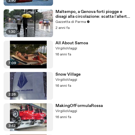
2:50
Maltempo, a Genova forti piogge e
disagi alla circolazione: scatta l'allerta
arancione
Gazzetta di Parma
2 anni fa
1:30
All About Samoa
VirgilioViaggi
16 anni fa
7:09
Snow Village
VirgilioViaggi
16 anni fa
2:26
MakingOfFormulaRossa
VirgilioViaggi
16 anni fa
3:52