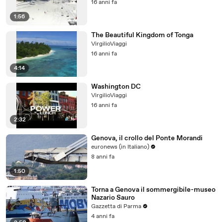
16 anni fa
1:56
The Beautiful Kingdom of Tonga
VirgilioViaggi
16 anni fa
4:14
Washington DC
VirgilioViaggi
16 anni fa
2:32
Genova, il crollo del Ponte Morandi
euronews (in Italiano)
8 anni fa
1:50
Torna a Genova il sommergibile-museo
Nazario Sauro
Gazzetta di Parma
4 anni fa