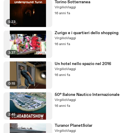
Torino Sotterranea
VirgilioViaggi
16 anni fa
5:23
Zurigo e i quartieri dello shopping
VirgilioViaggi
16 anni fa
3:37
Un hotel nello spazio nel 2016
VirgilioViaggi
16 anni fa
0:15
50° Salone Nautico Internazionale
VirgilioViaggi
16 anni fa
2:45
Turanor PlanetSolar
VirgilioViaggi