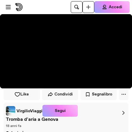
Vai al lettore
Passa al contenuto principale
Accedi
Like
Condividi
Segnalibro
Segui
VirgilioViaggi
Tromba d'aria a Genova
18 anni fa