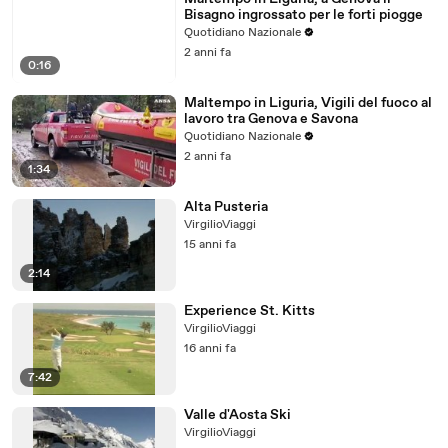
Bisagno ingrossato per le forti piogge
Quotidiano Nazionale
2 anni fa
0:16
Maltempo in Liguria, Vigili del fuoco al
lavoro tra Genova e Savona
Quotidiano Nazionale
2 anni fa
1:34
Alta Pusteria
VirgilioViaggi
15 anni fa
2:14
Experience St. Kitts
VirgilioViaggi
16 anni fa
7:42
Valle d'Aosta Ski
VirgilioViaggi