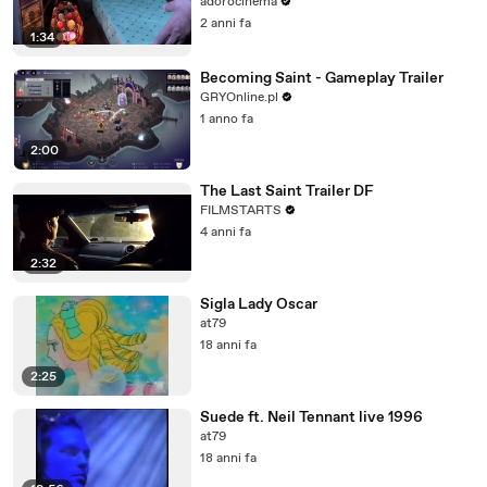
adorocinema
2 anni fa
1:34
Becoming Saint - Gameplay Trailer
GRYOnline.pl
1 anno fa
2:00
The Last Saint Trailer DF
FILMSTARTS
4 anni fa
2:32
Sigla Lady Oscar
at79
18 anni fa
2:25
Suede ft. Neil Tennant live 1996
at79
18 anni fa