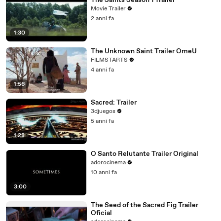
The Saints Season 1 Trailer
Movie Trailer
2 anni fa
1:30
The Unknown Saint Trailer OmeU
FILMSTARTS
4 anni fa
1:56
Sacred: Trailer
3djuegos
5 anni fa
1:28
O Santo Relutante Trailer Original
adorocinema
10 anni fa
3:00
The Seed of the Sacred Fig Trailer
Oficial