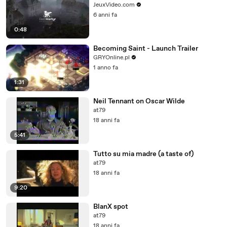
JeuxVideo.com
6 anni fa
0:48
Becoming Saint - Launch Trailer
GRYOnline.pl
1 anno fa
1:31
Neil Tennant on Oscar Wilde
at79
18 anni fa
5:41
Tutto su mia madre (a taste of)
at79
18 anni fa
9:20
BlanX spot
at79
18 anni fa