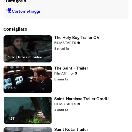
Categoria
🎥
Cortometraggi
Consigliato
The Holy Boy Trailer OV
FILMSTARTS
8 mesi fa
1:37
|
Prossimi video
The Saint - Trailer
FilmAffinity
5 anni fa
2:03
Saint-Narcisse Trailer OmdU
FILMSTARTS
4 anni fa
1:57
Saint Kotar trailer