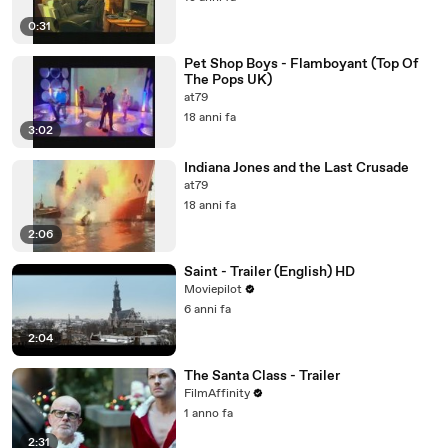
0:31
Pet Shop Boys - Flamboyant (Top Of
The Pops UK)
at79
18 anni fa
3:02
Indiana Jones and the Last Crusade
at79
18 anni fa
2:06
Saint - Trailer (English) HD
Moviepilot
6 anni fa
2:04
The Santa Class - Trailer
FilmAffinity
1 anno fa
2:31