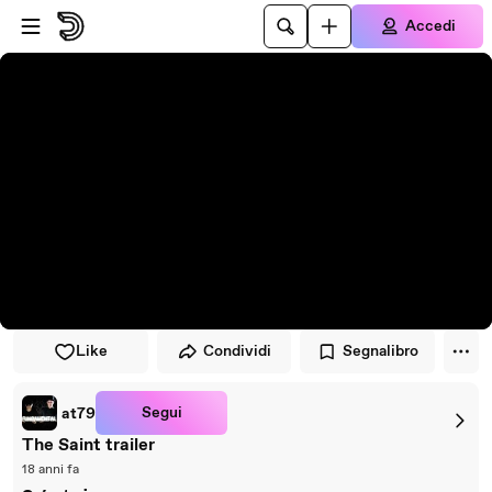
Vai al lettore
Passa al contenuto principale
Accedi
Like
Condividi
Segnalibro
Segui
at79
The Saint trailer
18 anni fa