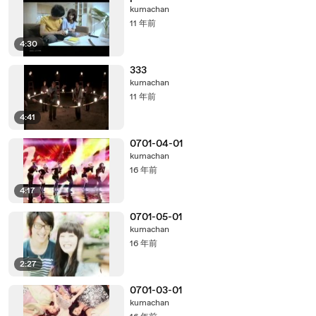
kumachan
11 年前
4:30
333
kumachan
11 年前
4:41
0701-04-01
kumachan
16 年前
4:17
0701-05-01
kumachan
16 年前
2:27
0701-03-01
kumachan