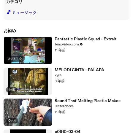
カテゴリ
🎵
ミュージック
お勧め
Fantastic Plastic Squad - Extrait
JeuxVideo.com
11 年前
5:28
|
次
MELODI CINTA - PALAPA
kyra
9 年前
4:15
Sound That Melting Plastic Makes
Differences
11 年前
0:44
p0610-03-04