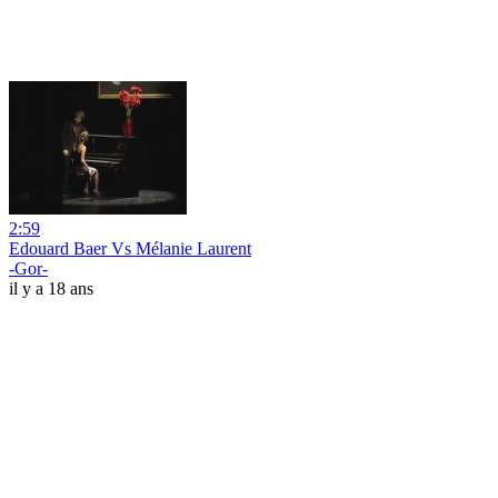
2:59
Edouard Baer Vs Mélanie Laurent
-Gor-
il y a 18 ans