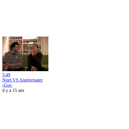
5:49
Noel VS Anniversaire
-Gor-
il y a 15 ans