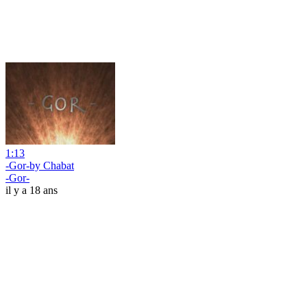
1:13
-Gor-by Chabat
-Gor-
il y a 18 ans