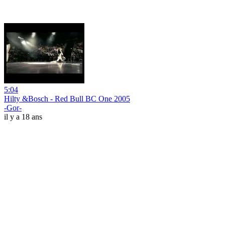
5:04
Hilty &Bosch - Red Bull BC One 2005
-Gor-
il y a 18 ans