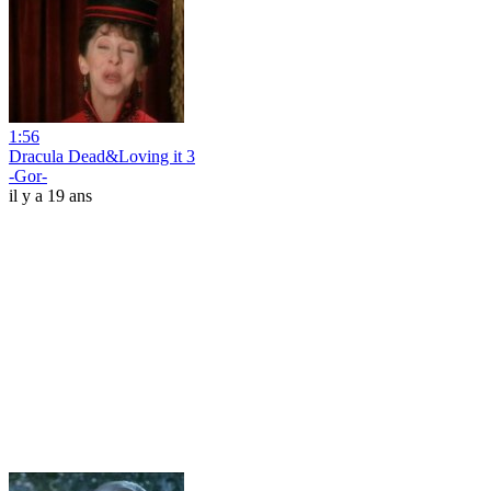
1:56
Dracula Dead&Loving it 3
-Gor-
il y a 19 ans