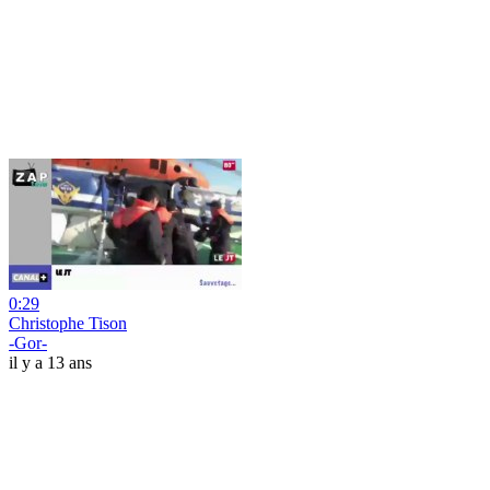
0:29
Christophe Tison
-Gor-
il y a 13 ans