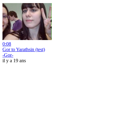
0:08
Gor to Yarathsin (test)
-Gor-
il y a 19 ans