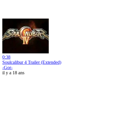
0:38
Soulcalibur 4 Trailer (Extended)
-Gor-
il y a 18 ans