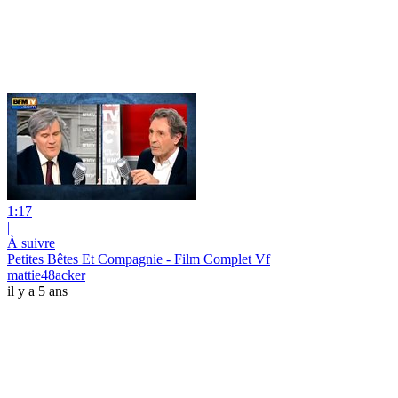
1:17
|
À suivre
Petites Bêtes Et Compagnie - Film Complet Vf
mattie48acker
il y a 5 ans