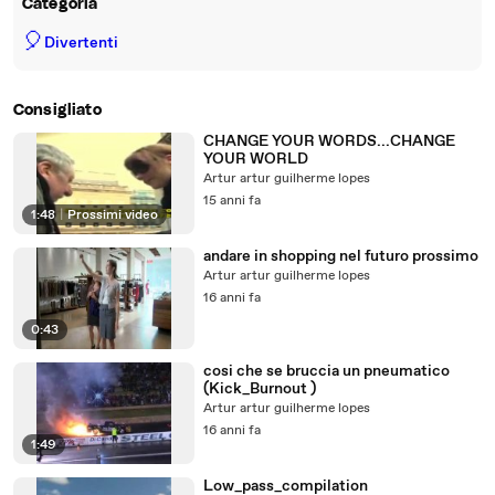
Categoria
🎈
Divertenti
Consigliato
CHANGE YOUR WORDS...CHANGE
YOUR WORLD
Artur artur guilherme lopes
15 anni fa
1:48
|
Prossimi video
andare in shopping nel futuro prossimo
Artur artur guilherme lopes
16 anni fa
0:43
cosi che se bruccia un pneumatico
(Kick_Burnout )
Artur artur guilherme lopes
16 anni fa
1:49
Low_pass_compilation