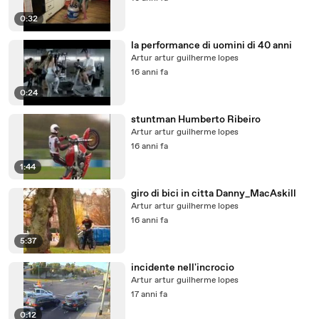
0:32
la performance di uomini di 40 anni
Artur artur guilherme lopes
16 anni fa
0:24
stuntman Humberto Ribeiro
Artur artur guilherme lopes
16 anni fa
1:44
giro di bici in citta Danny_MacAskill
Artur artur guilherme lopes
16 anni fa
5:37
incidente nell'incrocio
Artur artur guilherme lopes
17 anni fa
0:12