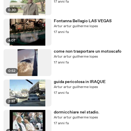
17 anni fa
0:30
Fontanna Bellagio LAS VEGAS
Artur artur guilherme lopes
17 anni fa
4:07
come non trasportare un motoscafo
Artur artur guilherme lopes
17 anni fa
0:52
guida pericolosa in IRAQUE
Artur artur guilherme lopes
17 anni fa
2:37
dormicchiare nel stadio.
Artur artur guilherme lopes
17 anni fa