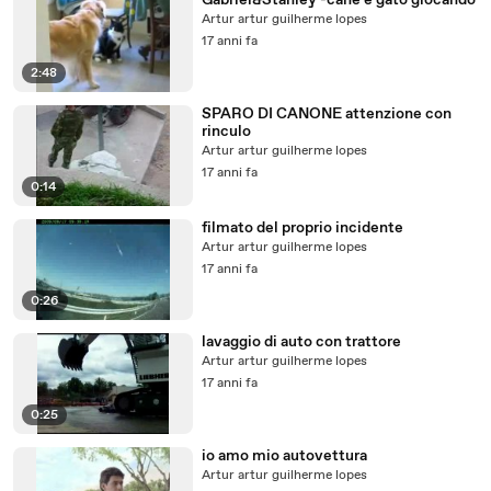
Gabriel&Stanley -cane e gato giocando
Artur artur guilherme lopes
17 anni fa
2:48
SPARO DI CANONE attenzione con
rinculo
Artur artur guilherme lopes
17 anni fa
0:14
filmato del proprio incidente
Artur artur guilherme lopes
17 anni fa
0:26
lavaggio di auto con trattore
Artur artur guilherme lopes
17 anni fa
0:25
io amo mio autovettura
Artur artur guilherme lopes