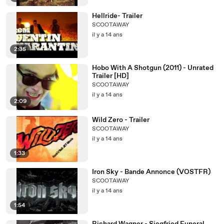
Hellride- Trailer
SCOOTAWAY
il y a 14 ans
2:35
Hobo With A Shotgun (2011) - Unrated
Trailer [HD]
SCOOTAWAY
il y a 14 ans
2:09
Wild Zero - Trailer
SCOOTAWAY
il y a 14 ans
1:33
Iron Sky - Bande Annonce (VOSTFR)
SCOOTAWAY
il y a 14 ans
1:54