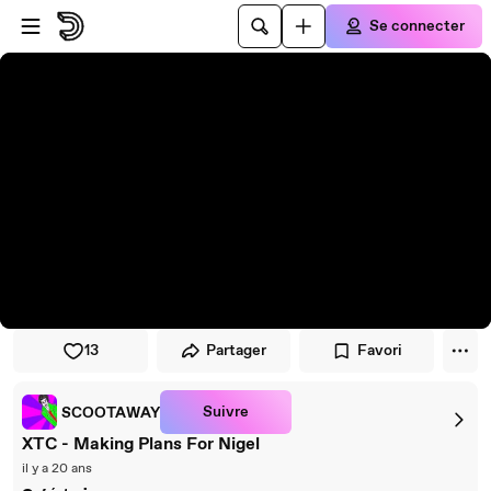
Passer au player
Passer au contenu principal
Se connecter
13
Partager
Favori
Suivre
SCOOTAWAY
XTC - Making Plans For Nigel
il y a 20 ans