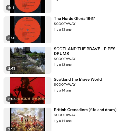
5:11
The Horde Gloria 1967
SCOOTAWAY
il y a 13 ans
3:50
SCOTLAND THE BRAVE - PIPES
DRUMS
SCOOTAWAY
il y a 13 ans
2:43
Scotland the Brave World
SCOOTAWAY
il y a 14 ans
2:04
British Grenadiers (fife and drum)
SCOOTAWAY
il y a 14 ans
2:13