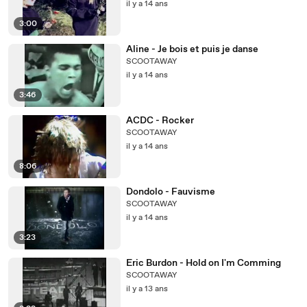
il y a 14 ans
3:00
Aline - Je bois et puis je danse
SCOOTAWAY
il y a 14 ans
3:46
ACDC - Rocker
SCOOTAWAY
il y a 14 ans
8:06
Dondolo - Fauvisme
SCOOTAWAY
il y a 14 ans
3:23
Eric Burdon - Hold on I'm Comming
SCOOTAWAY
il y a 13 ans