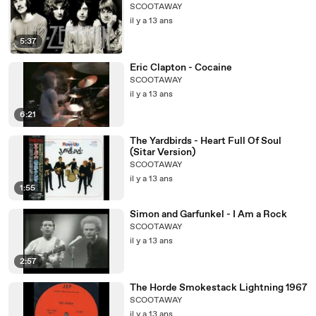
SCOOTAWAY
il y a 13 ans
5:37
Eric Clapton - Cocaine
SCOOTAWAY
il y a 13 ans
6:21
The Yardbirds - Heart Full Of Soul
(Sitar Version)
SCOOTAWAY
il y a 13 ans
1:55
Simon and Garfunkel - I Am a Rock
SCOOTAWAY
il y a 13 ans
2:57
The Horde Smokestack Lightning 1967
SCOOTAWAY
il y a 13 ans