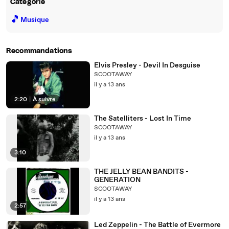
Catégorie
🎵
Musique
Recommandations
Elvis Presley - Devil In Desguise
SCOOTAWAY
il y a 13 ans
2:20
|
À suivre
The Satelliters - Lost In Time
SCOOTAWAY
il y a 13 ans
3:10
THE JELLY BEAN BANDITS -
GENERATION
SCOOTAWAY
il y a 13 ans
2:57
Led Zeppelin - The Battle of Evermore