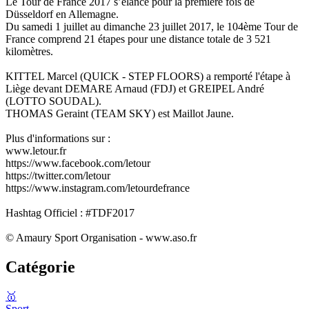
Le Tour de France 2017 s’élance pour la première fois de
Düsseldorf en Allemagne.
Du samedi 1 juillet au dimanche 23 juillet 2017, le 104ème Tour de
France comprend 21 étapes pour une distance totale de 3 521
kilomètres.
KITTEL Marcel (QUICK - STEP FLOORS) a remporté l'étape à
Liège devant DEMARE Arnaud (FDJ) et GREIPEL André
(LOTTO SOUDAL).
THOMAS Geraint (TEAM SKY) est Maillot Jaune.
Plus d'informations sur :
www.letour.fr
https://www.facebook.com/letour
https://twitter.com/letour
https://www.instagram.com/letourdefrance
Hashtag Officiel : #TDF2017
© Amaury Sport Organisation - www.aso.fr
Catégorie
🥇
Sport