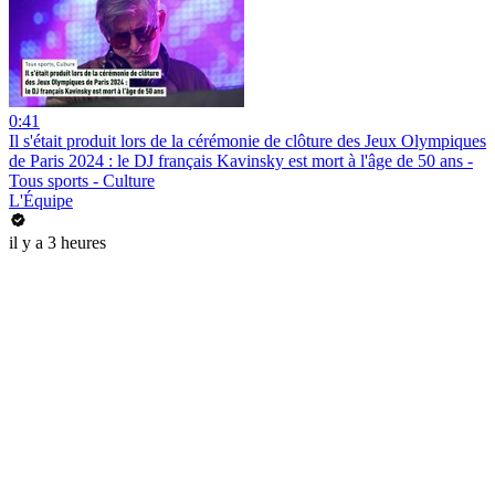
0:41
Il s'était produit lors de la cérémonie de clôture des Jeux Olympiques
de Paris 2024 : le DJ français Kavinsky est mort à l'âge de 50 ans -
Tous sports - Culture
L'Équipe
il y a 3 heures