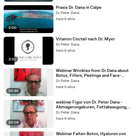
Praxis Dr. Dana in Calpe
Dr.Peter Dana
hace 6 años
2:00
Vitamin Coctail nach Dr. Myer
Dr.Peter Dana
hace 6 años
3:10
Webinar Wrinkles from Dr.Dana about
Botox, Fillers, Peelings and Face-
Lifting
Dr.Peter Dana
hace 6 años
20:49
webinar Figur von Dr. Peter Dana -
Abmagerungskuren, Fettabsaugung,
Fett-Weg-Spritze
Dr.Peter Dana
hace 6 años
26:08
Webinar Falten Botox, Hyaluron von