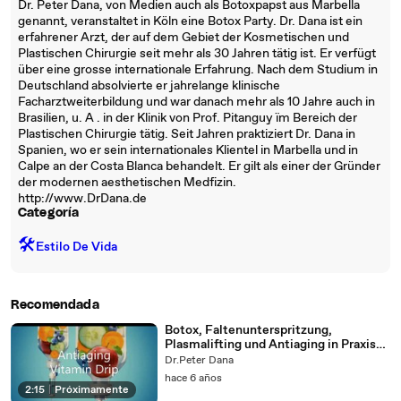
Dr. Peter Dana, von Medien auch als Botoxpapst aus Marbella
genannt, veranstaltet in Köln eine Botox Party. Dr. Dana ist ein
erfahrener Arzt, der auf dem Gebiet der Kosmetischen und
Plastischen Chirurgie seit mehr als 30 Jahren tätig ist. Er verfügt
über eine grosse internationale Erfahrung. Nach dem Studium in
Deutschland absolvierte er jahrelange klinische
Facharztweiterbildung und war danach mehr als 10 Jahre auch in
Brasilien, u. A . in der Klinik von Prof. Pitanguy ïm Bereich der
Plastischen Chirurgie tätig. Seit Jahren praktiziert Dr. Dana in
Spanien, wo er sein internationales Klientel in Marbella und in
Calpe an der Costa Blanca behandelt. Er gilt als einer der Gründer
der modernen aesthetischen Medfizin.
http://www.DrDana.de
Categoría
🛠️
Estilo De Vida
Recomendada
Botox, Faltenunterspritzung,
Plasmalifting und Antiaging in Praxis
Dr. Dana in Marbella und Calpe.
Dr.Peter Dana
hace 6 años
2:15
|
Próximamente