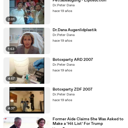
Fettabsaugung - Liposuction
Dr.Peter Dana
hace 19 años
2:01
Dr.Dana Augenlidplastik
Dr.Peter Dana
hace 19 años
1:53
Botoxparty ARD 2007
Dr.Peter Dana
hace 19 años
4:57
Botoxparty ZDF 2007
Dr.Peter Dana
hace 19 años
4:37
Former Aide Claims She Was Asked to
Make a ‘Hit List’ For Trump