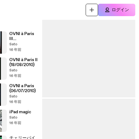
ログイン
OVNI à Paris
lll
(29/10/2010)
Sato
16 年前
OVNI à Paris II
(18/08/2010)
Sato
16 年前
OVNI a Paris
(06/07/2010)
Sato
16 年前
iPad magic
Sato
16 年前
チェリーパイ