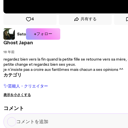
4
共有する
+フォロー
Sato
Ghost Japan
18 年前
regardez bien vers la fin quand la petite fille se retourne vers sa mère, 
petite change et regardez bien ses yeux.
je n'insiste pas a croire aux fantômes mais chacun a ses opinions ^^
カテゴリ
✨
芸能人・クリエイター
表示を小さくする
コメント
コ