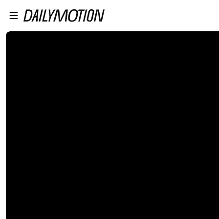
プレイヤーにスキップ
メインコンテンツにスキップ