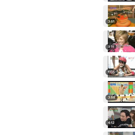
3:51
3:11
1:05
3:58
4:12