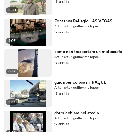
17 anni fa
0:30
Fontanna Bellagio LAS VEGAS
Artur artur guilherme lopes
17 anni fa
4:07
come non trasportare un motoscafo
Artur artur guilherme lopes
17 anni fa
0:52
guida pericolosa in IRAQUE
Artur artur guilherme lopes
17 anni fa
2:37
dormicchiare nel stadio.
Artur artur guilherme lopes
17 anni fa