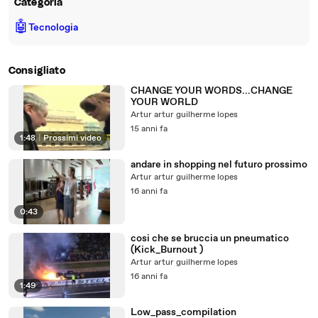
Categoria
🤖
Tecnologia
Consigliato
CHANGE YOUR WORDS...CHANGE
YOUR WORLD
Artur artur guilherme lopes
15 anni fa
1:48
|
Prossimi video
andare in shopping nel futuro prossimo
Artur artur guilherme lopes
16 anni fa
0:43
cosi che se bruccia un pneumatico
(Kick_Burnout )
Artur artur guilherme lopes
16 anni fa
1:49
Low_pass_compilation