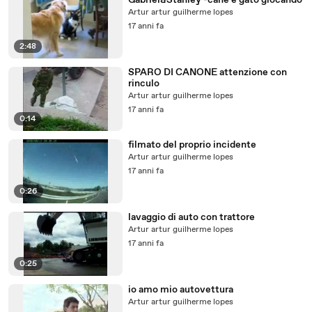
Gabriel&Stanley -cane e gato giocando
Artur artur guilherme lopes
17 anni fa
2:48
SPARO DI CANONE attenzione con
rinculo
Artur artur guilherme lopes
17 anni fa
0:14
filmato del proprio incidente
Artur artur guilherme lopes
17 anni fa
0:26
lavaggio di auto con trattore
Artur artur guilherme lopes
17 anni fa
0:25
io amo mio autovettura
Artur artur guilherme lopes