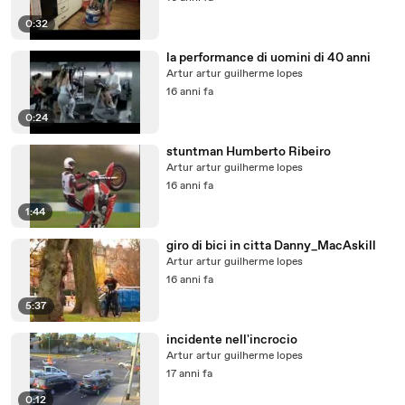
0:32
la performance di uomini di 40 anni
Artur artur guilherme lopes
16 anni fa
0:24
stuntman Humberto Ribeiro
Artur artur guilherme lopes
16 anni fa
1:44
giro di bici in citta Danny_MacAskill
Artur artur guilherme lopes
16 anni fa
5:37
incidente nell'incrocio
Artur artur guilherme lopes
17 anni fa
0:12