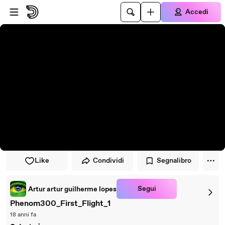
Vai al lettore
Passa al contenuto principale
Accedi
Like
Condividi
Segnalibro
Segui
Artur artur guilherme lopes
Phenom300_First_Flight_1
18 anni fa