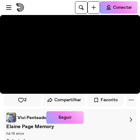
Pular para o player
Ir para o conteúdo principal
Conectar
2
Compartilhar
Favorito
Seguir
Vivi Penteado
Elaine Page Memory
há 18 anos