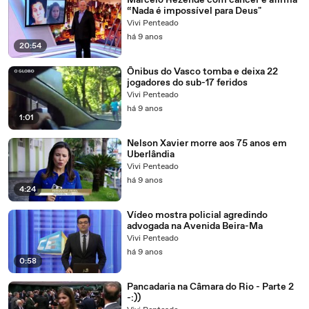
Marcelo Rezende com câncer e afirma
“Nada é impossível para Deus"
Vivi Penteado
há 9 anos
20:54
Ônibus do Vasco tomba e deixa 22
jogadores do sub-17 feridos
Vivi Penteado
há 9 anos
1:01
Nelson Xavier morre aos 75 anos em
Uberlândia
Vivi Penteado
há 9 anos
4:24
Vídeo mostra policial agredindo
advogada na Avenida Beira-Ma
Vivi Penteado
há 9 anos
0:58
Pancadaria na Câmara do Rio - Parte 2
-:))