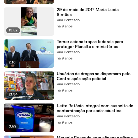
29 de maio de 2017 Maria Lucia
Simões
Vivi Penteado
há 9 anos
13:52
Temer aciona tropas federais para
proteger Planalto e ministérios
Vivi Penteado
há 9 anos
2:16
Usuários de drogas se dispersam pelo
Centro após ação policial
Vivi Penteado
há 9 anos
21:34
Leite Betânia Integral com suspeita de
contaminação por soda-cáustica
Vivi Penteado
há 9 anos
0:59