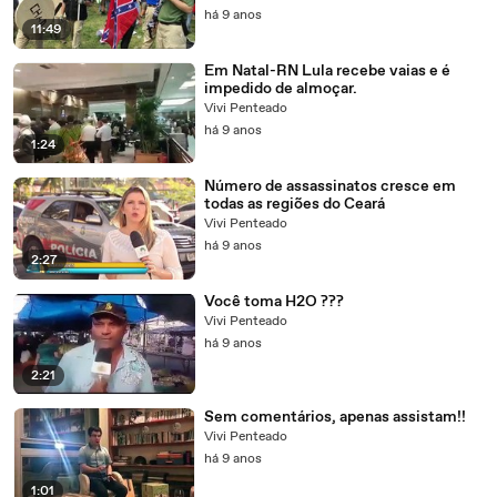
há 9 anos
11:49
Em Natal-RN Lula recebe vaias e é
impedido de almoçar.
Vivi Penteado
há 9 anos
1:24
Número de assassinatos cresce em
todas as regiões do Ceará
Vivi Penteado
há 9 anos
2:27
Você toma H2O ???
Vivi Penteado
há 9 anos
2:21
Sem comentários, apenas assistam!!
Vivi Penteado
há 9 anos
1:01