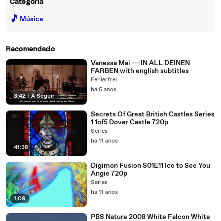
Categoria
🎵
Música
Recomendado
Vanessa Mai ---IN ALL DEINEN
FARBEN with english subtitles
Fehlerfrei
há 5 anos
3:42
|
A Seguir
Secrets Of Great British Castles Series
1 1of5 Dover Castle 720p
Series
há 11 anos
41:38
Digimon Fusion S01E11 Ice to See You
Angie 720p
Series
há 11 anos
1:09
PBS Nature 2008 White Falcon White