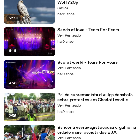
Wolf 720p
Series
há 11 anos
52:58
Seeds of love - Tears For Fears
Vivi Penteado
há 9 anos
6:16
Secret world - Tears For Fears
Vivi Penteado
há 9 anos
4:50
Pai de supremacista divulga desabafo
sobre protestos em Charlottesville
Vivi Penteado
há 9 anos
2:55
Bandeira escravagista causa orgulho na
cidade mais rascista dos EUA
Vivi Penteado