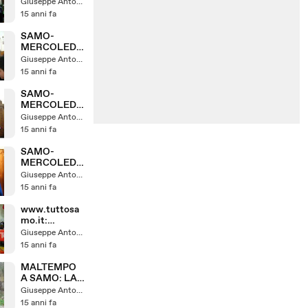
LA PRIMA
Giuseppe Antonelli
VIA CRUCIS
15 anni fa
SAMO-
MERCOLEDI
DELLE
Giuseppe Antonelli
CENERI PT 2
15 anni fa
SAMO-
MERCOLEDI
DELLE
Giuseppe Antonelli
CENERI PT 1
15 anni fa
SAMO-
MERCOLEDI
DELLE
Giuseppe Antonelli
CENERI:
15 anni fa
WWW.TUTTO
SAMO.IT
www.tuttosa
mo.it:
Carnevale a
Giuseppe Antonelli
Samo Rc
15 anni fa
MALTEMPO
A SAMO: LA
SORGENTE
Giuseppe Antonelli
DI IRNA
15 anni fa