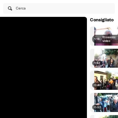
Cerca
Consigliato
Prossimi
1:18
|
video
1:52
0:40
0:53