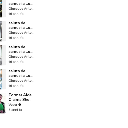
samesi a Leo
e Melania ( in
Giuseppe Antonelli
Australia) p19
16 anni fa
saluto dei
samesi a Leo
e Melania ( in
Giuseppe Antonelli
Australia) p21
16 anni fa
saluto dei
samesi a Leo
e Melania ( in
Giuseppe Antonelli
Australia) p17
16 anni fa
saluto dei
samesi a Leo
e Melania ( in
Giuseppe Antonelli
Australia) p15
16 anni fa
Former Aide
Claims She
Was Asked to
Veuer
Make a ‘Hit
3 anni fa
List’ For
Trump