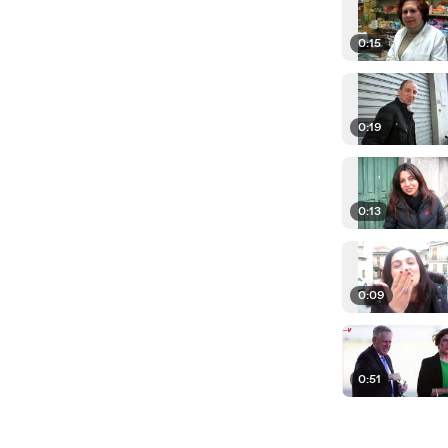
0:15
0:19
0:13
0:09
0:51