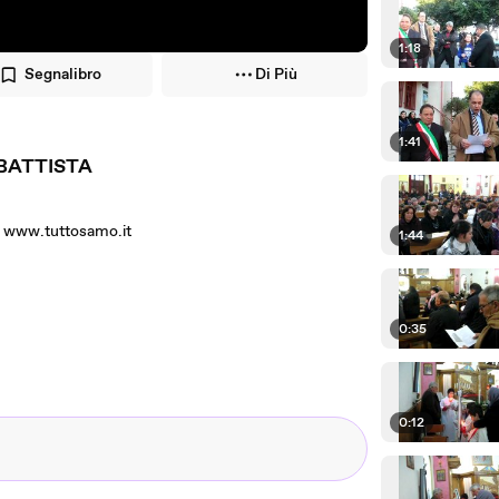
1:18
Segnalibro
Di Più
1:41
BATTISTA
www.tuttosamo.it
1:44
0:35
0:12