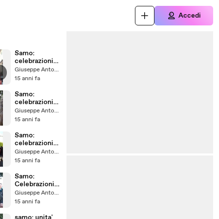
Accedi
Samo:
celebrazioni
150°
Giuseppe Antonelli
anniversario
15 anni fa
unita' Italia pt
6
Samo:
celebrazioni
150°
Giuseppe Antonelli
anniversario
15 anni fa
unita' Italia pt
5
Samo:
celebrazioni
150°
Giuseppe Antonelli
anniversario
15 anni fa
unita' Italia pt
4
Samo:
Celebrazioni
150°anniversa
Giuseppe Antonelli
rio Unità
15 anni fa
d'Italia pt 3
samo: unita'