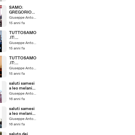
SAMO:
GREGORIO
BRUZZANITI
Giuseppe Antonelli
ABBANDONA
15 anni fa
L'AULA DEL
CONSIGLIO
TUTTOSAMO
.IT:
COMM.DEFU
Giuseppe Antonelli
NTI PRIMO
15 anni fa
LUNEDI DEL
MESE 2
TUTTOSAMO
.IT:
COMM.DEFU
Giuseppe Antonelli
NTI PRIMO
15 anni fa
LUNEDI DEL
MESE
saluti samesi
a leo melania
in australia (
Giuseppe Antonelli
enzo)
16 anni fa
saluti samesi
a leo melania
in australia
Giuseppe Antonelli
16 anni fa
saluto dei