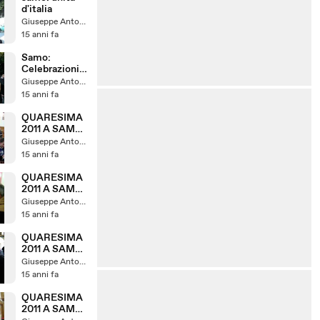
d'italia
Giuseppe Antonelli
15 anni fa
Samo:
Celebrazioni
150°anniversa
Giuseppe Antonelli
rio Unità
15 anni fa
d'Italia pt 1
QUARESIMA
2011 A SAMO:
LA PRIMA
Giuseppe Antonelli
VIA CRUCIS
15 anni fa
PT4
QUARESIMA
2011 A SAMO:
LA PRIMA
Giuseppe Antonelli
VIA CRUCIS
15 anni fa
PT3
QUARESIMA
2011 A SAMO:
LA PRIMA
Giuseppe Antonelli
VIA CRUCIS
15 anni fa
PT2
QUARESIMA
2011 A SAMO: