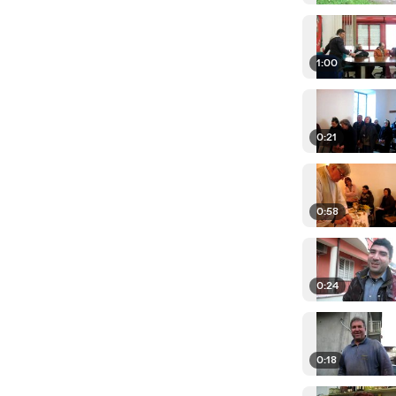
1:00
0:21
0:58
0:24
0:18