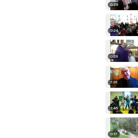
0:29
0:24
0:25
7:01
2:46
0:17