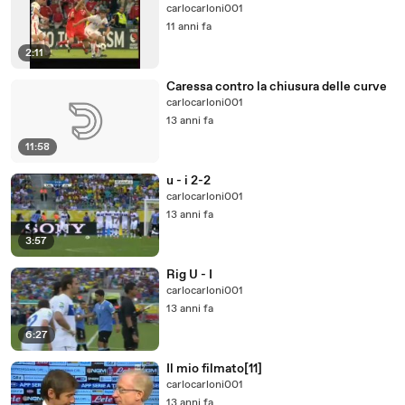
carlocarloni001
11 anni fa
2:11
Caressa contro la chiusura delle curve
carlocarloni001
13 anni fa
11:58
u - i 2-2
carlocarloni001
13 anni fa
3:57
Rig U - I
carlocarloni001
13 anni fa
6:27
Il mio filmato[11]
carlocarloni001
13 anni fa