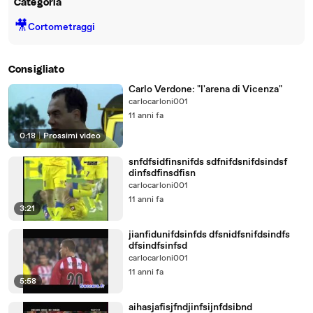
Categoria
🎥
Cortometraggi
Consigliato
Carlo Verdone: "l'arena di Vicenza"
carlocarloni001
11 anni fa
0:18
|
Prossimi video
snfdfsidfinsnifds sdfnifdsnifdsindsf
dinfsdfinsdfisn
carlocarloni001
11 anni fa
3:21
jianfidunifdsinfds dfsnidfsnifdsindfs
dfsindfsinfsd
carlocarloni001
11 anni fa
5:58
aihasjafisjfndjinfsijnfdsibnd