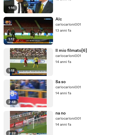
1:16
Alc
carlocarloni001
13 anni fa
1:12
Il mio filmato[6]
carlocarloni001
14 anni fa
1:18
Sa so
carlocarloni001
14 anni fa
2:48
na no
carlocarloni001
14 anni fa
2:22