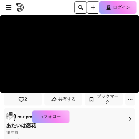
プレイヤーにスキップ
メインコンテンツにスキップ
ログイン
ブックマー
2
共有する
ク
+フォロー
mu-pre
あたいは恋花
18 年前