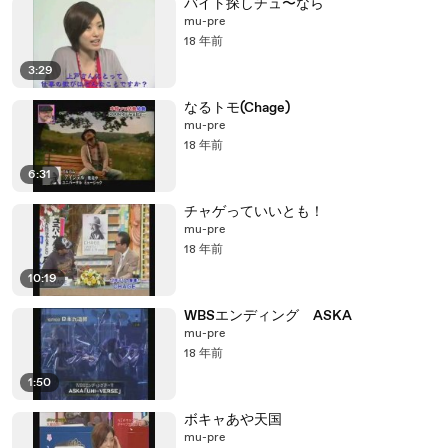
バイト探しチュ〜なら
mu-pre
18 年前
3:29
なるトモ(Chage)
mu-pre
18 年前
6:31
チャゲっていいとも！
mu-pre
18 年前
10:19
WBSエンディング ASKA
mu-pre
18 年前
1:50
ボキャあや天国
mu-pre