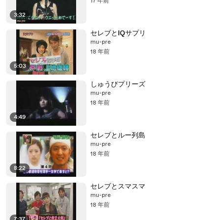
17 年前
3:32
セレブとIQサプリ
mu-pre
18 年前
5:03
しゅうびプリーズ
mu-pre
18 年前
4:49
セレブとルー列島
mu-pre
18 年前
8:22
セレブとスマスマ
mu-pre
18 年前
7:37