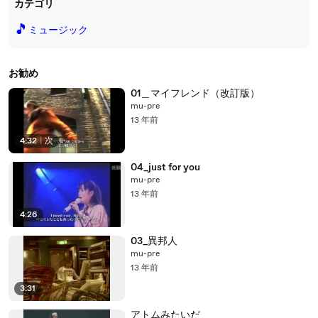
カテゴリ
🎵
ミュージック
お勧め
01＿マイフレンド（改訂版）
mu-pre
13 年前
4:32
|
次
04_just for you
mu-pre
13 年前
4:26
03_異邦人
mu-pre
13 年前
3:31
アトムみたいだ