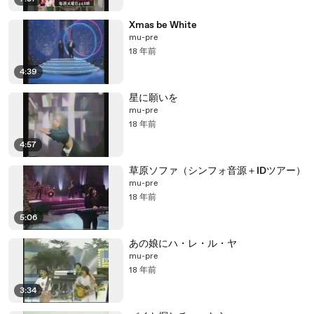
Xmas be White
mu-pre
18 年前
4:39
星に願いを
mu-pre
18 年前
4:57
草原ソファ（シンフォ音源＋IDツアー）
mu-pre
18 年前
5:06
あの娘にハ・レ・ル・ヤ
mu-pre
18 年前
3:34