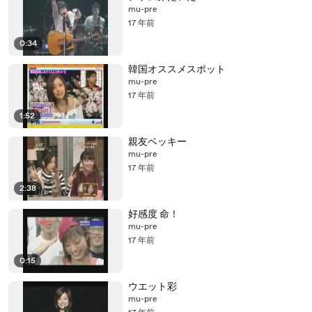
mu-pre
17 年前
0:34
韓国オススメスポット
mu-pre
17 年前
1:52
親友ベッキー
mu-pre
17 年前
2:38
好感度 命！
mu-pre
17 年前
0:15
ウエット彩
mu-pre