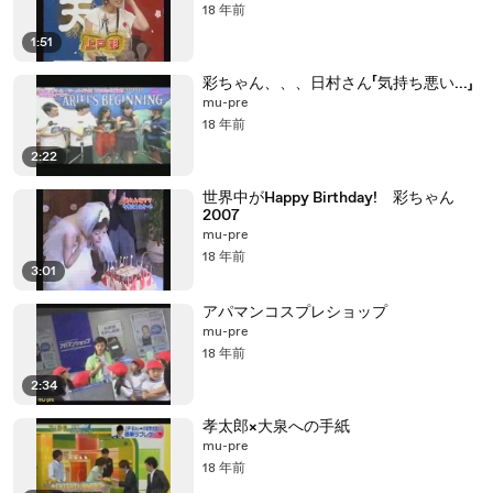
18 年前
1:51
彩ちゃん、、、日村さん「気持ち悪い...」
mu-pre
18 年前
2:22
世界中がHappy Birthday! 彩ちゃん
2007
mu-pre
18 年前
3:01
アパマンコスプレショップ
mu-pre
18 年前
2:34
孝太郎×大泉への手紙
mu-pre
18 年前