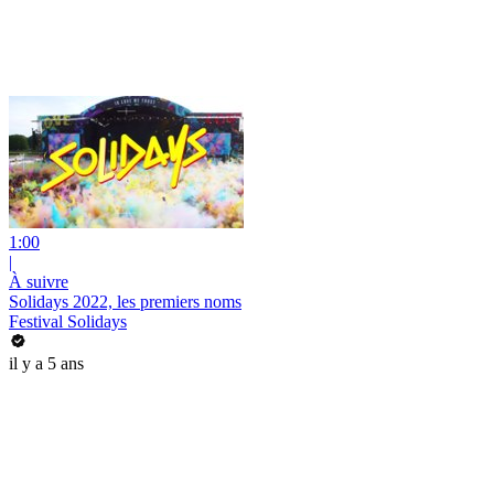
1:00
|
À suivre
Solidays 2022, les premiers noms
Festival Solidays
il y a 5 ans