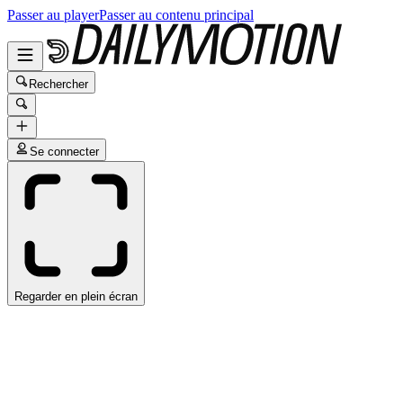
Passer au player
Passer au contenu principal
Rechercher
Se connecter
Regarder en plein écran