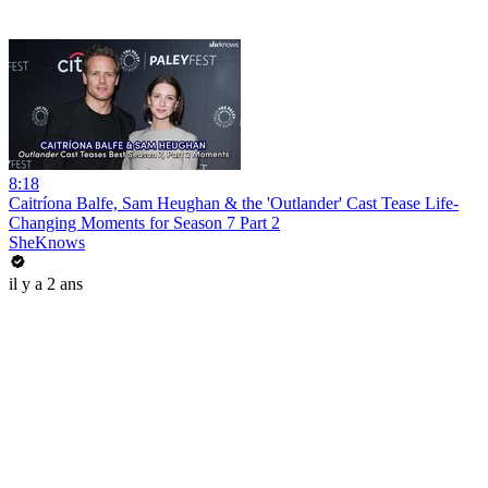
8:18
Caitríona Balfe, Sam Heughan & the 'Outlander' Cast Tease Life-
Changing Moments for Season 7 Part 2
SheKnows
il y a 2 ans