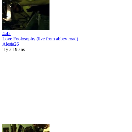
4:42
Love Foolosophy (live from abbey road)
Alesia26
il y a 19 ans