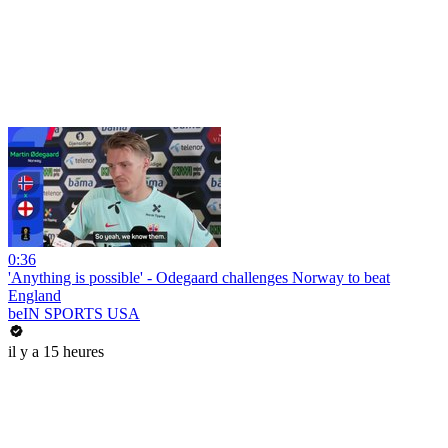
0:36
'Anything is possible' - Odegaard challenges Norway to beat
England
beIN SPORTS USA
il y a 15 heures