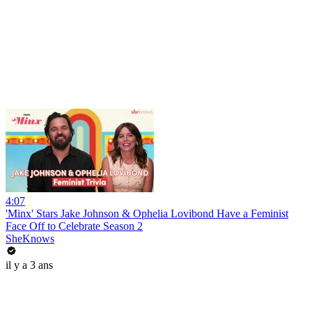
4:07
'Minx' Stars Jake Johnson & Ophelia Lovibond Have a Feminist
Face Off to Celebrate Season 2
SheKnows
il y a 3 ans