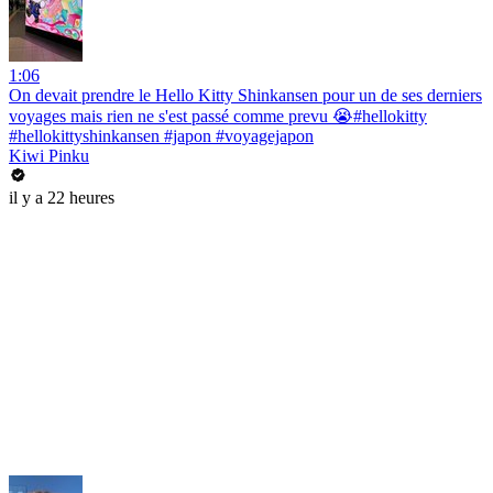
1:06
On devait prendre le Hello Kitty Shinkansen pour un de ses derniers
voyages mais rien ne s'est passé comme prevu 😭#hellokitty
#hellokittyshinkansen #japon #voyagejapon
Kiwi Pinku
il y a 22 heures