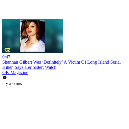
0:47
Shannan Gilbert Was ‘Definitely’ A Victim Of Long Island Serial
Killer, Says Her Sister: Watch
OK Magazine
il y a 6 ans