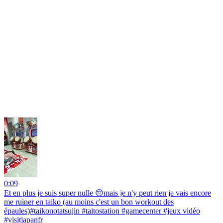
0:09
Et en plus je suis super nulle 😔mais je n'y peut rien je vais encore
me ruiner en taiko (au moins c'est un bon workout des
épaules)#taikonotatsujin #taitostation #gamecenter #jeux vidéo
#visitjapanfr