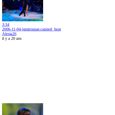
3:34
2006-11-04-jamiroquai-canned_heat
Alesia26
il y a 20 ans