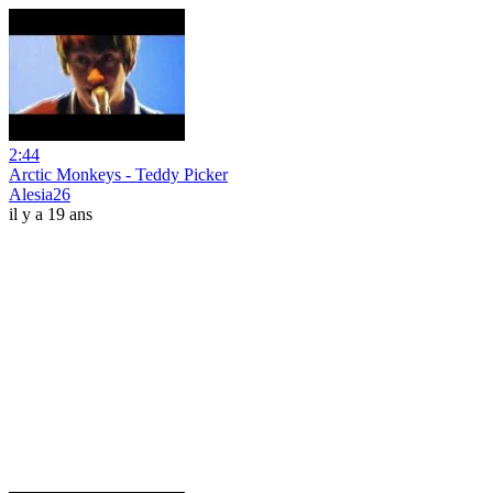
2:44
Arctic Monkeys - Teddy Picker
Alesia26
il y a 19 ans