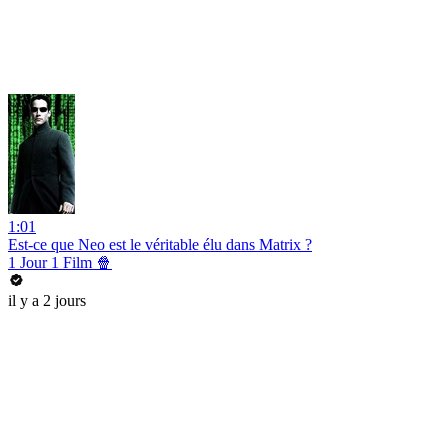
1:01
Est-ce que Neo est le véritable élu dans Matrix ?
1 Jour 1 Film 🍿
il y a 2 jours