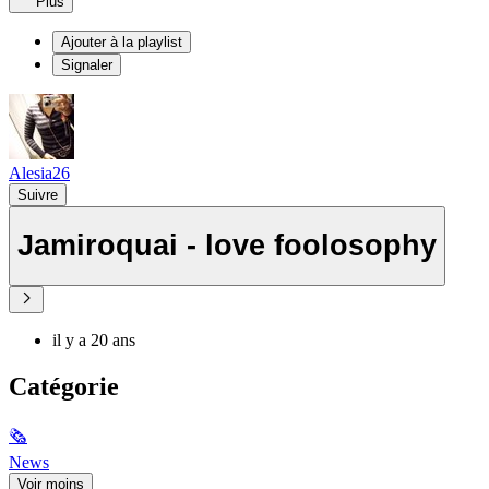
Plus
Ajouter à la playlist
Signaler
Alesia26
Suivre
Jamiroquai - love foolosophy
il y a 20 ans
Catégorie
🗞
News
Voir moins