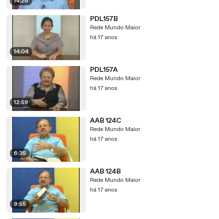
14:26
PDL157B
Rede Mundo Maior
há 17 anos
14:04
PDL157A
Rede Mundo Maior
há 17 anos
12:59
AAB 124C
Rede Mundo Maior
há 17 anos
6:35
AAB 124B
Rede Mundo Maior
há 17 anos
9:55