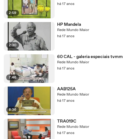
há 17 anos
2:59
HP Mandela
Rede Mundo Maior
há 17 anos
2:30
60 CAL - galeria especiais tvmm
Rede Mundo Maior
há 17 anos
7:46
AAB125A
Rede Mundo Maior
há 17 anos
8:36
TRA019C
Rede Mundo Maior
há 17 anos