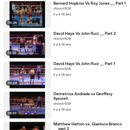
Bernard Hopkins Vs Roy Jones __ Part 1
chinoir509
il y a 16 ans
19:35
David Haye Vs John Ruiz __ Part 2
chinoir509
il y a 16 ans
15:10
David Haye Vs John Ruiz __ Part 1
chinoir509
il y a 16 ans
19:09
Demetrius Andrade vs Geoffery
Spruiell
chinoir509
il y a 16 ans
18:37
Matthew Hatton vs. Gianluca Branco
__ part 2