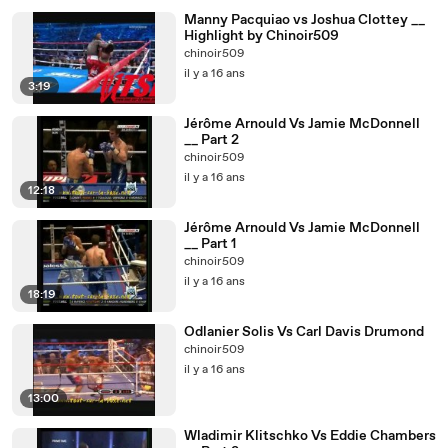
Manny Pacquiao vs Joshua Clottey __
Highlight by Chinoir509
chinoir509
il y a 16 ans
3:19
Jérôme Arnould Vs Jamie McDonnell
__ Part 2
chinoir509
il y a 16 ans
12:18
Jérôme Arnould Vs Jamie McDonnell
__ Part 1
chinoir509
il y a 16 ans
18:19
Odlanier Solis Vs Carl Davis Drumond
chinoir509
il y a 16 ans
13:00
Wladimir Klitschko Vs Eddie Chambers