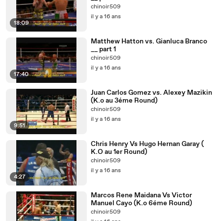
chinoir509
il y a 16 ans
18:09
Matthew Hatton vs. Gianluca Branco
__ part 1
chinoir509
il y a 16 ans
17:40
Juan Carlos Gomez vs. Alexey Mazikin
(K.o au 3éme Round)
chinoir509
il y a 16 ans
9:51
Chris Henry Vs Hugo Hernan Garay (
K.O au 1er Round)
chinoir509
il y a 16 ans
4:27
Marcos Rene Maidana Vs Victor
Manuel Cayo (K.o 6éme Round)
chinoir509