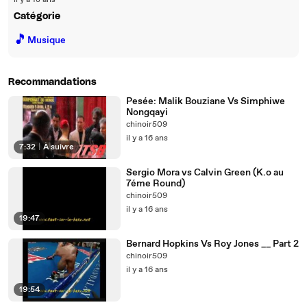
il y a 18 ans
Catégorie
🎵
Musique
Recommandations
Pesée: Malik Bouziane Vs Simphiwe
Nongqayi
chinoir509
il y a 16 ans
7:32
|
À suivre
Sergio Mora vs Calvin Green (K.o au
7éme Round)
chinoir509
il y a 16 ans
19:47
Bernard Hopkins Vs Roy Jones __ Part 2
chinoir509
il y a 16 ans
19:54