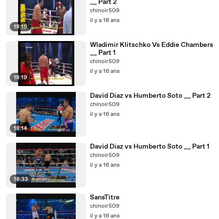
__ Part 2
chinoir509
il y a 16 ans
18:19
Wladimir Klitschko Vs Eddie Chambers
__ Part 1
chinoir509
il y a 16 ans
18:19
David Diaz vs Humberto Soto __ Part 2
chinoir509
il y a 16 ans
18:14
David Diaz vs Humberto Soto __ Part 1
chinoir509
il y a 16 ans
18:33
SansTitre
chinoir509
il y a 16 ans