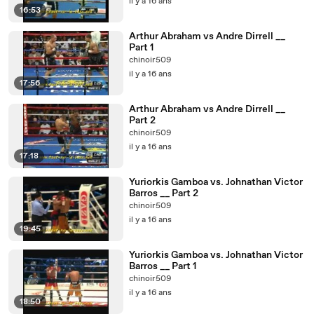
il y a 16 ans
16:53
Arthur Abraham vs Andre Dirrell __
Part 1
chinoir509
il y a 16 ans
17:56
Arthur Abraham vs Andre Dirrell __
Part 2
chinoir509
il y a 16 ans
17:18
Yuriorkis Gamboa vs. Johnathan Victor
Barros __ Part 2
chinoir509
il y a 16 ans
19:45
Yuriorkis Gamboa vs. Johnathan Victor
Barros __ Part 1
chinoir509
il y a 16 ans
18:50