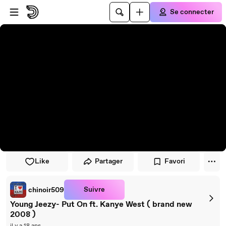
Passer au player
Passer au contenu principal
Se connecter
Like
Partager
Favori
Suivre
chinoir509
Young Jeezy- Put On ft. Kanye West ( brand new
2008 )